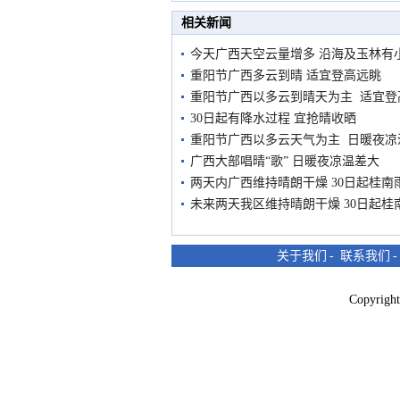
市民在堤岸见证汛况
相关新闻
今天广西天空云量增多 沿海及玉林有
重阳节广西多云到晴 适宜登高远眺
重阳节广西以多云到晴天为主 适宜登
30日起有降水过程 宜抢晴收晒
重阳节广西以多云天气为主 日暖夜凉
广西大部唱晴“歌” 日暖夜凉温差大
两天内广西维持晴朗干燥 30日起桂南
未来两天我区维持晴朗干燥 30日起桂
关于我们
-
联系我们
Copyri