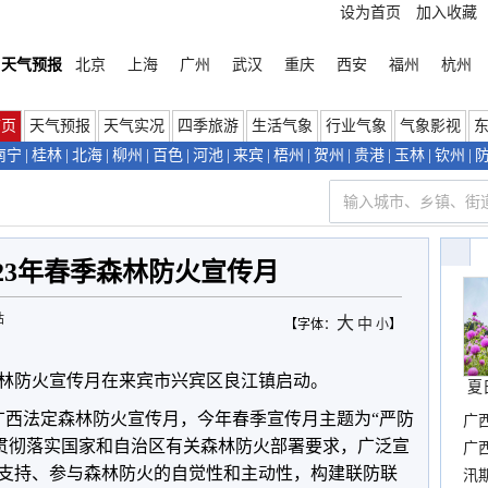
设为首页
加入收藏
天气预报
北京
上海
广州
武汉
重庆
西安
福州
杭州
首页
天气预报
天气实况
四季旅游
生活气象
行业气象
气象影视
南宁
|
桂林
|
北海
|
柳州
|
百色
|
河池
|
来宾
|
梧州
|
贺州
|
贵港
|
玉林
|
钦州
|
23年春季森林防火宣传月
站
大
中
【字体：
小
】
季森林防火宣传月在来宾市兴宾区良江镇启动。
夏
为广西法定森林防火宣传月，今年春季宣传月主题为“严防
广
在贯彻落实国家和自治区有关森林防火部署要求，广泛宣
晴
广
支持、参与森林防火的自觉性和主动性，构建联防联
汛