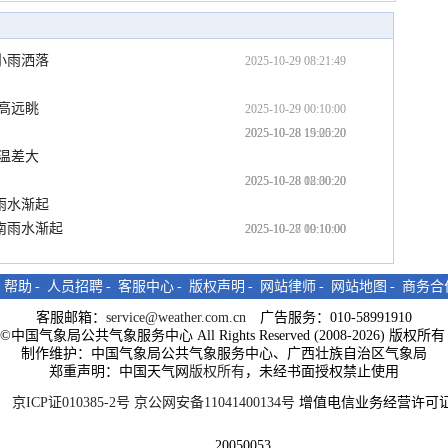
小雨洒落
2025-10-29 08:21:49
高远眺
2025-10-29 00:10:00
2025-10-28 19:00:20
2025-10-28 15:25:20
温差大
2025-10-28 12:00:20
2025-10-28 08:30:20
雨水渐起
南雨水渐起
2025-10-28 00:10:00
2025-10-27 19:10:00
-
帮助
-
人员招聘
-
客服中心
-
版权声明
-
网站律师
-
网站地图
-
商务合
客服邮箱：
service@weather.com.cn
广告服务：010-58991910
ght©中国气象局公共气象服务中心 All Rights Reserved (2008-2026) 版权
制作维护：中国气象局公共气象服务中心、广西壮族自治区气象局
郑重声明：中国天气网
版权所有
，未经书面授权禁止使用
京ICP证010385-2号
京公网安备11041400134号
增值电信业务经营许可证
20050053