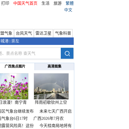
打印
中国天气首页
生活
旅游
繁體
中文
东盟气象
台风天气
雷达卫星
气象科普
防城港
|
崇左
广西焦点图片
高清图集
日浪漫！南宁青
阵雨初歇钦州上空
秀山
邂逅
西区气象台继续发布
未来七天广西开启
热
西气象台6日17时
广西2026年7月农
期露营风险高！这份
今天桂南局地将有