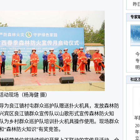
暴
昨
秀
专家
今
专
温
明
天
社区
活动现场（杨海健 摄）
导为良江镇村屯群众巡护队赠送扑火机具，发放森林防
兴宾区良江镇群众宣传队以山歌形式宣传森林防火知
羊
队为乡村群众巡护队培训扑火机具操作使用。现场群众
2
和“森林防火知识”有奖竞答。
年
立