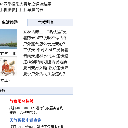
014四季摄影大赛年度评选结果
手机摄影】拍拍早晨的云
生活旅游
气候科普
立秋话养生：“贴秋膘”莫
暑热未退空调吹不停 3招
着急 先清暑再防燥
户外露营怎么玩更安心？
护住肩颈不酸痛
三伏天 不同人群专属防暑
这份攻略请收好
节气：北
暴雨天遇积水倒灌 这份避
要点请收好
连续强降雨可能诱发地质
险提示请收好
夏日安然入睡 收好这份降
灾害 这些前兆要知道
夏季户外活动注意这6点
温小贴士
防暑健身两不误
这样过：
服务
气象服务热线
拨打400-6000-121进行气象服务咨询、
建议、合作与投诉
天气预报电话查询
拨打12121或96121进行天气预报查询