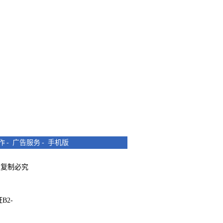
作
-
广告服务
-
手机版
所有 复制必究
B2-