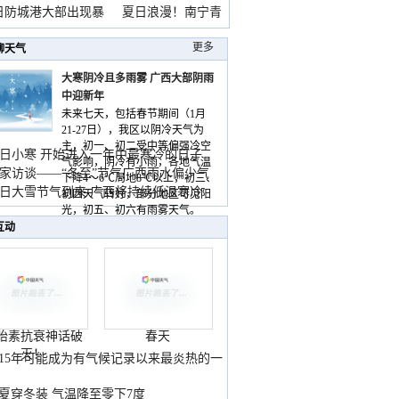
雨
日防城港大部出现暴
夏日浪漫！南宁青
山
更多
聊天气
大寒阴冷且多雨雾 广西大部阴雨
中迎新年
未来七天，包括春节期间（1月
21-27日），我区以阴冷天气为
主，初一、初二受中等偏强冷空
日小寒 开始进入一年中最寒冷的日子
气影响，阴冷有小雨，各地气温
家访谈——“冬至”节气广西雨水偏少气
下降4～6℃局地8℃以上，初三、
低
日大雪节气到来 广西将持续低温寒冷
初四天气转好，部分地区可见阳
气
光，初五、初六有雨雾天气。
互动
胎素抗衰神话破
春天
灭！
015年可能成为有气候记录以来最炎热的一
夏穿冬装 气温降至零下7度