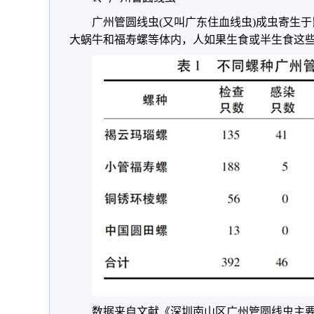
广州管圆线虫(又叫广东住血线虫)成虫寄生
大蜗牛和福寿螺等体内，人如果生食或半生食这
数据来自文献《深圳南山区广州管圆线虫主