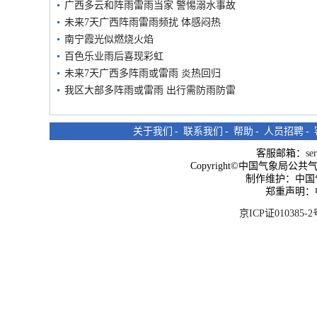
广西多云和阵雨雷雨当家 警惕溺水事故
未来7天广西阵雨雷雨频扰 体感闷热
南宁霞光似燃烧火焰
百色乐业雨后喜现彩虹
未来7天广西多阵雨或雷雨 炎热回归
我区大部多阵雨或雷雨 出行需防雨防雷
关于我们
-
联系我们
-
帮助
-
人员招聘
-
客服邮箱：
se
Copyright©中国气象局公共气象服
制作维护：中国
郑重声明：
京ICP证010385-2