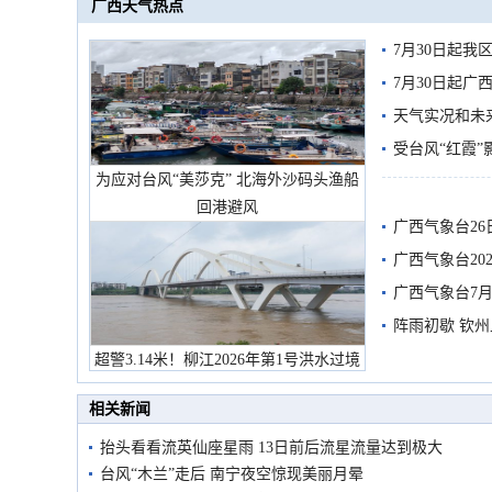
广西天气热点
7月30日起
7月30日起
天气实况和未
受台风“红霞”
为应对台风“美莎克” 北海外沙码头渔船
有较强降雨
回港避风
广西气象台26
广西气象台20
预警
广西气象台7月
阵雨初歇 钦
超警3.14米！柳江2026年第1号洪水过境
市民在堤岸见证汛况
相关新闻
抬头看看流英仙座星雨 13日前后流星流量达到极大
台风“木兰”走后 南宁夜空惊现美丽月晕