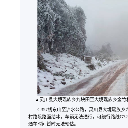
▲灵川县大境瑶族乡九块田至大境瑶族乡金竹
G357线东山至泸水公路，灵川县大境瑶族
村路段路面结冰，车辆无法通行，可绕行路线G3
通车时间暂时无法预估。