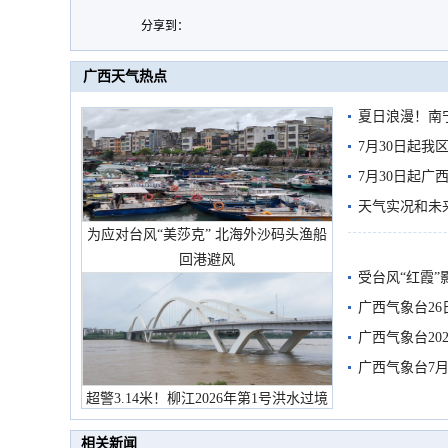
分享到：
广西天气热点
夏日浪漫！南
7月30日起
7月30日起
天气实况和未
为应对台风“美莎克” 北海外沙码头渔船
回港避风
受台风“红霞”
有较强降雨
广西气象台26
广西气象台20
预警
广西气象台7月
超警3.14米！柳江2026年第1号洪水过境
市民在堤岸见证汛况
相关新闻