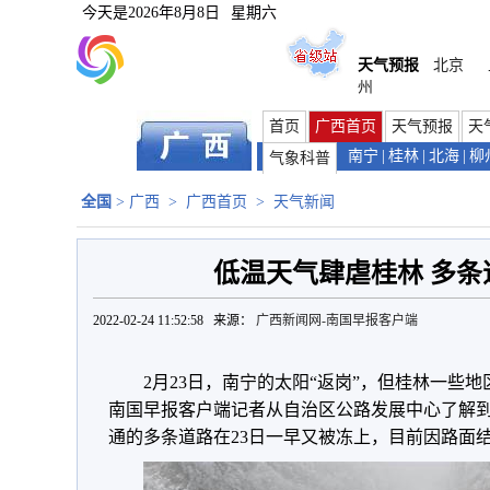
今天是
2026年8月8日
星期六
天气预报
北京
州
首页
广西首页
天气预报
天
南宁
|
桂林
|
北海
|
柳
气象科普
全国
>
广西
>
广西首页
>
天气新闻
低温天气肆虐桂林 多条
2022-02-24 11:52:58 来源：
广西新闻网-南国早报客户端
2月23日，南宁的太阳“返岗”，但桂林一些地
南国早报客户端记者从自治区公路发展中心了解到
通的多条道路在23日一早又被冻上，目前因路面