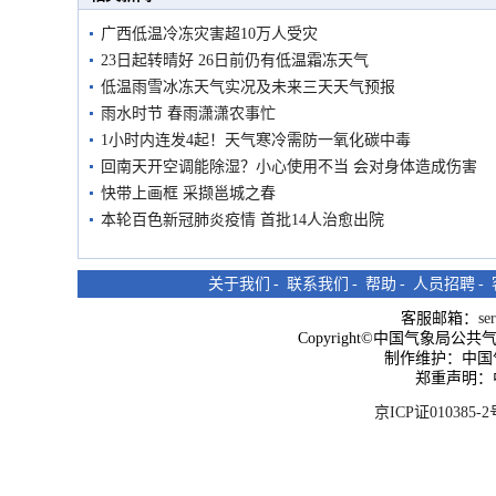
广西低温冷冻灾害超10万人受灾
23日起转晴好 26日前仍有低温霜冻天气
低温雨雪冰冻天气实况及未来三天天气预报
雨水时节 春雨潇潇农事忙
1小时内连发4起！天气寒冷需防一氧化碳中毒
回南天开空调能除湿？小心使用不当 会对身体造成伤害
快带上画框 采撷邕城之春
本轮百色新冠肺炎疫情 首批14人治愈出院
关于我们
-
联系我们
-
帮助
-
人员招聘
-
客服邮箱：
se
Copyright©中国气象局公共气象服
制作维护：中国
郑重声明：
京ICP证010385-2