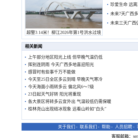
珍爱生命 远
未来7天广西
未来三天广西
超警3.14米！柳江2026年第1号洪水过境
市民在堤岸见证汛况
相关新闻
上午部分地区阳光上线 但早晚气温仍低
挥别连阴雨 今天广西多地喜迎阳光
感冒时有些事千万不能做
今天至25日全区多云到晴 早晚天气寒冷
今天海面小雨转多云 偏北风6～7级
23日起天气好转 阳光将重现
各大景区将转多云宜外出 气温较低仍需保暖
桂林尧山出现结冰现象 远看山岭如“白头”
关于我们
-
联系我们
-
帮助
-
人员招聘
-
客服邮箱：
se