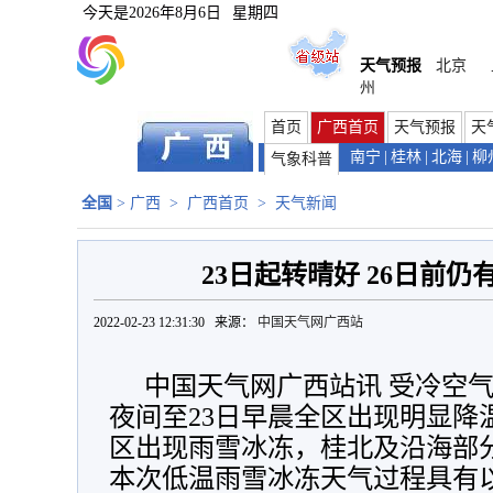
今天是
2026年8月6日
星期四
天气预报
北京
州
首页
广西首页
天气预报
天
南宁
|
桂林
|
北海
|
柳
气象科普
全国
>
广西
>
广西首页
>
天气新闻
23日起转晴好 26日前
2022-02-23 12:31:30 来源：
中国天气网广西站
中国天气网广西站讯 受冷空气
夜间至23日早晨全区出现明显降
区出现雨雪冰冻，桂北及沿海部分
本次低温雨雪冰冻天气过程具有