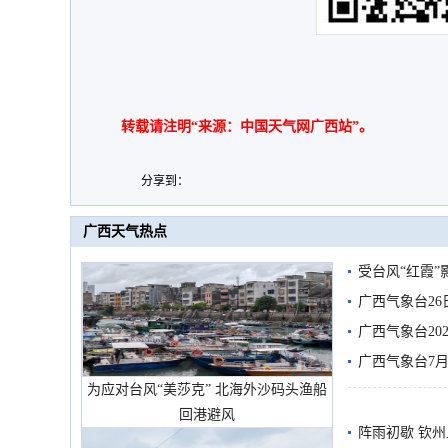
转载请注明“来源：中国天气网广西站”。
分享到：
广西天气热点
受台风“红霞”
有较强降雨
广西气象台26
广西气象台20
预警
广西气象台7月
为应对台风“美莎克” 北海外沙码头渔船
回港避风
阵雨初歇 钦