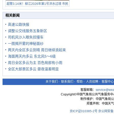
超警3.14米！柳江2026年第1号洪水过境 市民
在堤岸见证汛况
相关新闻
高速公路快报
调整公交线服务五象新区
司机风沙入眼失控撞车
一图揭开雾的神秘面纱
两天内全区多云到晴 周日继续浪起来
海面两天内多云 东北风5～6级
周日全区多云为主 百色局部有小雨
全区大部景区多云 昼夜温差明显
关于我们
-
联系我们
-
帮助
-
人员招聘
-
客服中心
客服邮箱：
service@wea
Copyright©中国气象局公共气象服务中心 All
制作维护：中国气象局公
郑重声明：中国天气
京ICP证010385-2号
京公网安备11