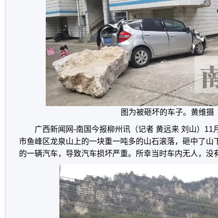
图为被砸坏的车子。黄维摄
广西新闻网-南国今报柳州讯（记者 黄远来 刘山）11月
市鱼峰区龙泉山上的一块重一吨多的山石滚落，砸中了山
的一辆汽车，导致汽车损坏严重。所幸当时车内无人，没