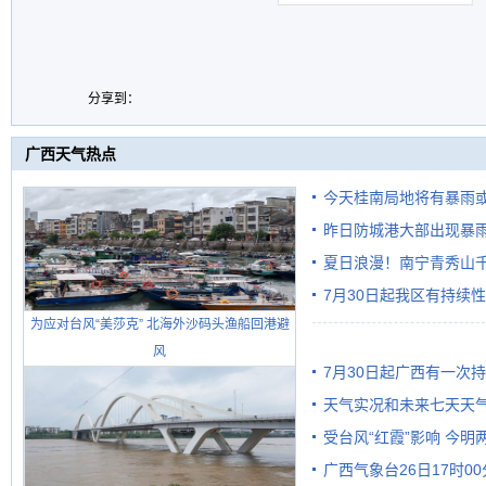
分享到：
广西天气热点
今天桂南局地将有暴雨或
昨日防城港大部出现暴雨
需继续防范
雨
夏日浪漫！南宁青秀山
7月30日起我区有持续
为应对台风“美莎克” 北海外沙码头渔船回港避
风
7月30日起广西有一次
天气实况和未来七天天
受台风“红霞”影响 今
广西气象台26日17时0
有较强降雨