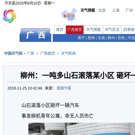
今天是
2026年8月10日
星期一
天气预报
北京
上海
广州
首页
广西首页
天气预报
天气实况
四季旅
南宁
|
桂林
|
北海
|
柳州
|
百色
|
河池
中国天气网
>
广西
>
广西首页
>
天气新闻
柳州：一吨多山石滚落某小区 砸坏一
2018-11-25 10:42:48 来源：
南国今报
山石滚落小区砸坏一辆汽车
事发柳机青年公寓，幸无人员伤亡