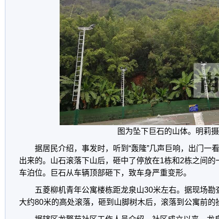
图为坠下巨石的山体。明莉摄
据居民介绍，事发时，听到“轰隆”几声巨响，出门一
出来的。山石滚落下山后，砸中了停放在1栋和2栋之间的
车泊位。巨石从车辆顶部砸下，致车身严重变形。
五菱柳机青年公寓楼栋距龙泉山30米左右。据现场勘
大约80米的高处滚落，砸到山脚树木后，滚落到公寓前的