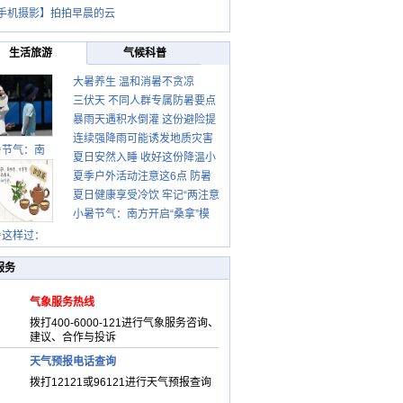
手机摄影】拍拍早晨的云
生活旅游
气候科普
大暑养生 温和消暑不贪凉
三伏天 不同人群专属防暑要点
暴雨天遇积水倒灌 这份避险提
请收好
连续强降雨可能诱发地质灾害
示请收好
暑节气：南
夏日安然入睡 收好这份降温小
这些前兆要知道
夏季户外活动注意这6点 防暑
贴士
夏日健康享受冷饮 牢记“两注意
健身两不误
小暑节气：南方开启“桑拿”模
一控制”
式 北方陆续进入雨季
暑这样过：
服务
气象服务热线
拨打400-6000-121进行气象服务咨询、
建议、合作与投诉
天气预报电话查询
拨打12121或96121进行天气预报查询