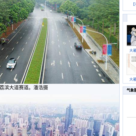
【
大
大
荔滨大道赛道。潘浩摄
气象