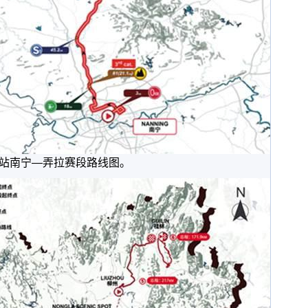
站南宁—弄拉赛段路线图。