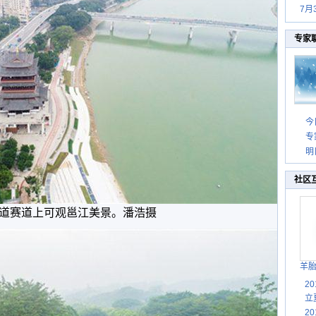
7月
专家
今
专
明
社区
道赛道上可观邕江美景。潘浩摄
羊
2
立
2