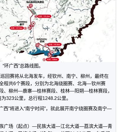
“环广西”总路线图。
世界巡回赛将从北海发车，经钦州、南宁、柳州，最终在
全程共6个赛段，分别为北海绕圈赛、北海—钦州赛
段、柳州—鹿寨—桂林赛段、桂林—阳朔—桂林赛段，
为323公里，总行程1248.2公里。
8“环广西”将进入“南宁时间”，就此展开南宁绕圈赛及南宁—
族广场（起点）—民族大道—江北大道—荔滨大道—青