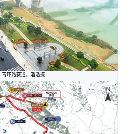
青环路赛道。潘浩摄