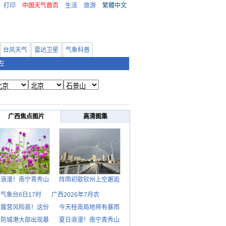
打印
中国天气首页
生活
旅游
繁體中文
台风天气
雷达卫星
气象科普
左
广西焦点图片
高清图集
日浪漫！南宁青秀山
阵雨初歇钦州上空邂逅
气象台6日17时
广西2026年7月农
期露营风险高！这份
今天桂南局地将有暴雨
日防城港大部出现暴
夏日浪漫！南宁青秀山