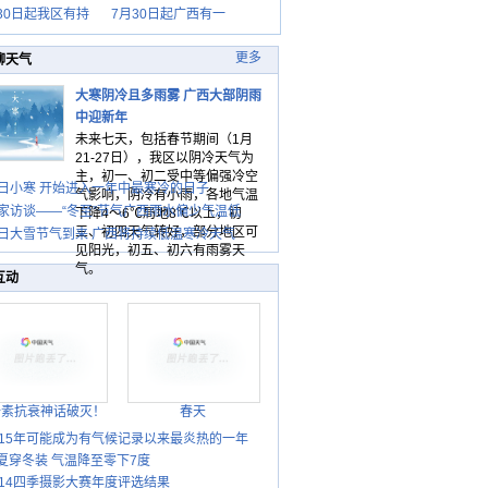
30日起我区有持
7月30日起广西有一
更多
聊天气
大寒阴冷且多雨雾 广西大部阴雨
中迎新年
未来七天，包括春节期间（1月
21-27日），我区以阴冷天气为
主，初一、初二受中等偏强冷空
日小寒 开始进入一年中最寒冷的日子
气影响，阴冷有小雨，各地气温
家访谈——“冬至”节气广西雨水偏少气温低
下降4～6℃局地8℃以上，初
三、初四天气转好，部分地区可
日大雪节气到来 广西将持续低温寒冷天气
见阳光，初五、初六有雨雾天
气。
互动
胎素抗衰神话破灭！
春天
015年可能成为有气候记录以来最炎热的一年
夏穿冬装 气温降至零下7度
014四季摄影大赛年度评选结果