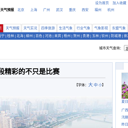
设为首页
加入收藏
天气预报
北京
上海
广州
武汉
重庆
西安
福州
杭州
页
天气预报
天气实况
四季旅游
生活气象
行业气象
气象影视
东盟气象
南宁
|
桂林
|
北海
|
柳州
|
百色
|
河池
|
来宾
|
梧州
|
贺州
|
贵港
|
玉林
|
钦州
|
防城港
|
崇
城市天气查询：
段精彩的不只是比赛
大
中
【字体：
小
】
夏
广西
汛
昨