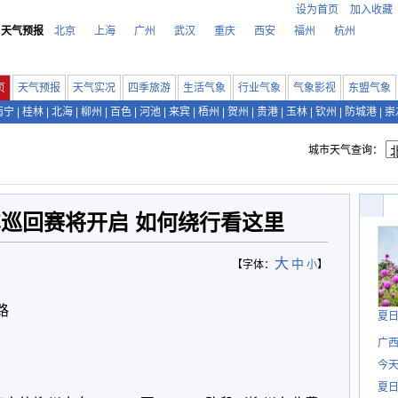
设为首页
加入收藏
天气预报
北京
上海
广州
武汉
重庆
西安
福州
杭州
页
天气预报
天气实况
四季旅游
生活气象
行业气象
气象影视
东盟气象
南宁
|
桂林
|
北海
|
柳州
|
百色
|
河池
|
来宾
|
梧州
|
贺州
|
贵港
|
玉林
|
钦州
|
防城港
|
崇
城市天气查询：
巡回赛将开启 如何绕行看这里
大
中
【字体：
小
】
路
夏
广西
今
。
夏