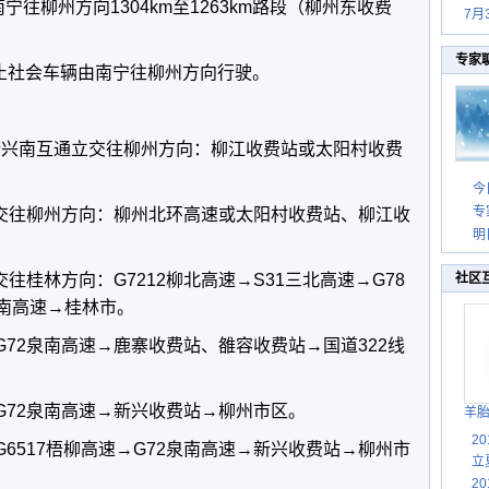
宁往柳州方向1304km至1263km路段（柳州东收费
7月
专家
止社会车辆由南宁往柳州方向行驶。
km处新兴南互通立交往柳州方向：柳江收费站或太阳村收费
今
专
通立交往柳州方向：柳州北环高速或太阳村收费站、柳江收
明
交往桂林方向：G7212柳北高速→S31三北高速→G78
社区
泉南高速→桂林市。
G72泉南高速→鹿寨收费站、雒容收费站→国道322线
G72泉南高速→新兴收费站→柳州市区。
羊
2
G6517梧柳高速→G72泉南高速→新兴收费站→柳州市
立
2