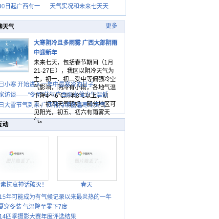
30日起广西有一
天气实况和未来七天天
更多
聊天气
大寒阴冷且多雨雾 广西大部阴雨
中迎新年
未来七天，包括春节期间（1月
21-27日），我区以阴冷天气为
主，初一、初二受中等偏强冷空
日小寒 开始进入一年中最寒冷的日子
气影响，阴冷有小雨，各地气温
家访谈——“冬至”节气广西雨水偏少气温低
下降4～6℃局地8℃以上，初
三、初四天气转好，部分地区可
日大雪节气到来 广西将持续低温寒冷天气
见阳光，初五、初六有雨雾天
气。
互动
胎素抗衰神话破灭！
春天
015年可能成为有气候记录以来最炎热的一年
夏穿冬装 气温降至零下7度
014四季摄影大赛年度评选结果