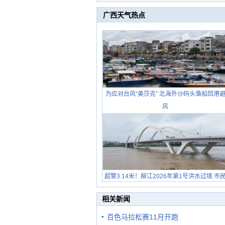
广西天气热点
为应对台风“美莎克” 北海外沙码头渔船回港
风
超警3.14米！柳江2026年第1号洪水过境 市
在堤岸见证汛况
相关新闻
百色马拉松赛11月开跑