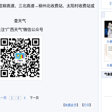
【
：宜柳高速、三北高速→柳州北收费站、太阳村收费站或
查天气
关注“广西天气”微信公众号
大
大
气象
上一页
1
2
3
下一页
【
收藏此页
】 【
打印
】