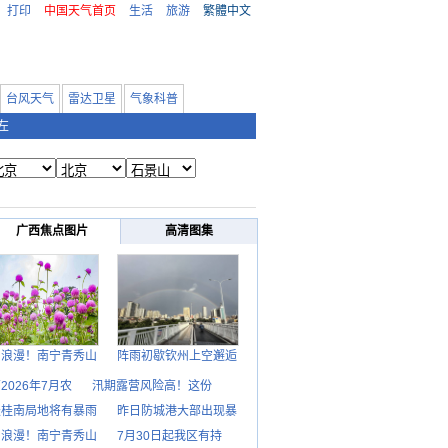
打印
中国天气首页
生活
旅游
繁體中文
台风天气
雷达卫星
气象科普
左
广西焦点图片
高清图集
日浪漫！南宁青秀山
阵雨初歇钦州上空邂逅
2026年7月农
汛期露营风险高！这份
天桂南局地将有暴雨
昨日防城港大部出现暴
日浪漫！南宁青秀山
7月30日起我区有持