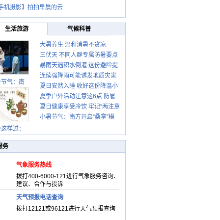
手机摄影】拍拍早晨的云
生活旅游
气候科普
大暑养生 温和消暑不贪凉
三伏天 不同人群专属防暑要点
暴雨天遇积水倒灌 这份避险提
请收好
连续强降雨可能诱发地质灾害
示请收好
暑节气：南
夏日安然入睡 收好这份降温小
这些前兆要知道
夏季户外活动注意这6点 防暑
贴士
夏日健康享受冷饮 牢记“两注意
健身两不误
小暑节气：南方开启“桑拿”模
一控制”
式 北方陆续进入雨季
暑这样过：
服务
气象服务热线
拨打400-6000-121进行气象服务咨询、
建议、合作与投诉
天气预报电话查询
拨打12121或96121进行天气预报查询