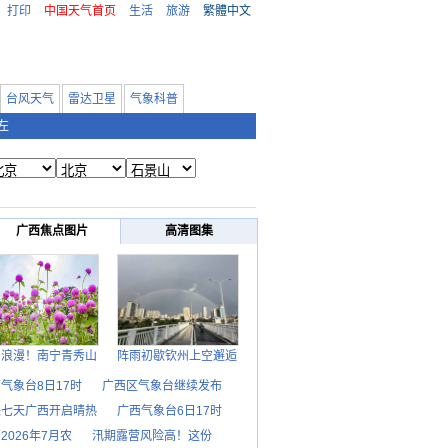
打印
中国天气首页
生活
旅游
繁體中文
台风天气
雷达卫星
气象科普
左
广西焦点图片
高清图集
日浪漫！南宁青秀山
阵雨初歇钦州上空邂逅
气象台8日17时
广西区气象台继续发布
来七天广西开启晴热
广西气象台6日17时
2026年7月农
汛期露营风险高！这份