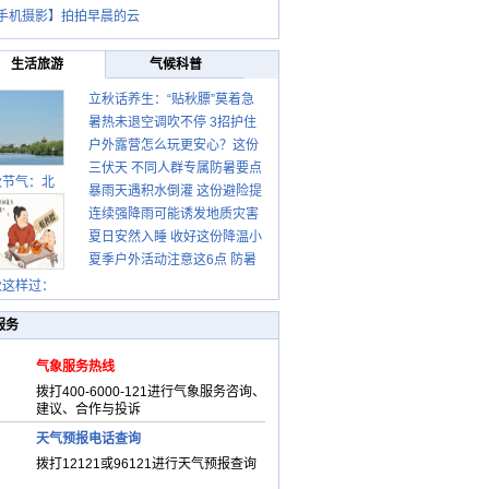
手机摄影】拍拍早晨的云
生活旅游
气候科普
立秋话养生：“贴秋膘”莫着急
暑热未退空调吹不停 3招护住
先清暑再防燥
户外露营怎么玩更安心？这份
肩颈不酸痛
三伏天 不同人群专属防暑要点
攻略请收好
秋节气：北
暴雨天遇积水倒灌 这份避险提
请收好
连续强降雨可能诱发地质灾害
示请收好
夏日安然入睡 收好这份降温小
这些前兆要知道
夏季户外活动注意这6点 防暑
贴士
健身两不误
秋这样过：
服务
气象服务热线
拨打400-6000-121进行气象服务咨询、
建议、合作与投诉
天气预报电话查询
拨打12121或96121进行天气预报查询