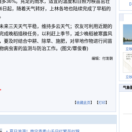
，偏多36%。充足的雨水，适宜的温度和日照为秧苗茁壮
【
16日起，随着天气转好，上林各地也陆续完成了早稻的
。
未来三天天气平稳，维持多云天气；农友可利用近期的
完成晚稻插秧任务，以利赶上季节，减少晚稻被寒露风
，要及时结合中耕、除草、施肥，对旱地作物进行间苗
病虫害的监测与防治工作。(图文/覃俊春)
立
编辑：付发朝
立
气象
。
【
收藏此页
】 【
打印
】
夏日浪漫！南宁青秀山千日红繁花似锦