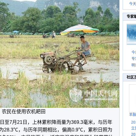
今
专家
今
专
明
社区
农民在使用农机耙田
羊
日至7月21日，上林累积降雨量为369.3毫米，与历年
2
立
为28.3℃，与历年同期相比，偏高0.9℃，累积日照为
2