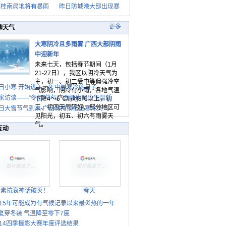
天桂南局地将有暴雨
昨日防城港大部出现暴
更多
聊天气
大寒阴冷且多雨雾 广西大部阴雨
中迎新年
未来七天，包括春节期间（1月
21-27日），我区以阴冷天气为
主，初一、初二受中等偏强冷空
日小寒 开始进入一年中最寒冷的日子
气影响，阴冷有小雨，各地气温
家访谈——“冬至”节气广西雨水偏少气温低
下降4～6℃局地8℃以上，初
三、初四天气转好，部分地区可
日大雪节气到来 广西将持续低温寒冷天气
见阳光，初五、初六有雨雾天
气。
互动
胎素抗衰神话破灭！
春天
015年可能成为有气候记录以来最炎热的一年
夏穿冬装 气温降至零下7度
014四季摄影大赛年度评选结果