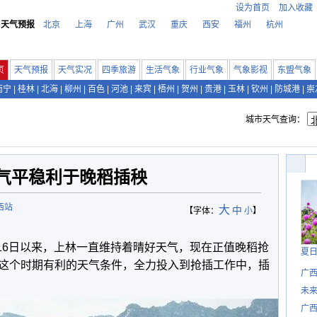
设为首页
加入收藏
天气预报
北京
上海
广州
武汉
重庆
西安
福州
杭州
页
天气预报
天气实况
四季旅游
生活气象
行业气象
气象影视
东盟气象
南宁
|
桂林
|
北海
|
柳州
|
百色
|
河池
|
来宾
|
梧州
|
贺州
|
贵港
|
玉林
|
钦州
|
防城港
|
崇
城市天气查询：
气平稳利于晚稻插秧
西站
大
中
【字体：
小
】
月16日以来，上林一直维持着晴好天气，现在正值晚稻抢
夏
这个时期有利的天气条件，全力投入到抢插工作中，插
广西
未
广西