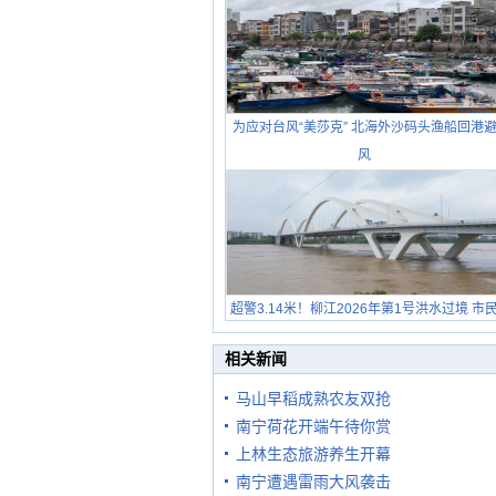
为应对台风“美莎克” 北海外沙码头渔船回港
风
超警3.14米！柳江2026年第1号洪水过境 市
在堤岸见证汛况
相关新闻
马山早稻成熟农友双抢
南宁荷花开端午待你赏
上林生态旅游养生开幕
南宁遭遇雷雨大风袭击