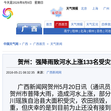
今天是
2026年8月9日
星期日
天气预报
北京
上海
广州
首页
广西首页
天气预报
天气实况
四季旅
南宁
|
桂林
|
北海
|
柳州
|
百色
|
河池
中国天气网
>
广西
>
广西首页
>
天气新闻
贺州：强降雨致河水上涨133名受
2016-05-21 08:32:35 来源：
广西新闻网
广西新闻网贺州5月20日讯（通讯
贺州市普降大雨，造成河水上涨，部分
川瑶族自治县大面积受灾，农田损毁，
重，但庆幸的是到目前为止还没有接到