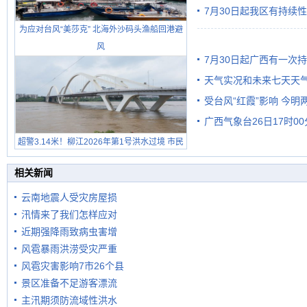
7月30日起我区有持续
为应对台风“美莎克” 北海外沙码头渔船回港避
风
7月30日起广西有一次
天气实况和未来七天天
受台风“红霞”影响 今
广西气象台26日17时0
有较强降雨
超警3.14米！柳江2026年第1号洪水过境 市民
在堤岸见证汛况
相关新闻
云南地震人受灾房屋损
汛情来了我们怎样应对
近期强降雨致病虫害增
风雹暴雨洪涝受灾严重
风雹灾害影响7市26个县
景区准备不足游客漂流
主汛期须防流域性洪水