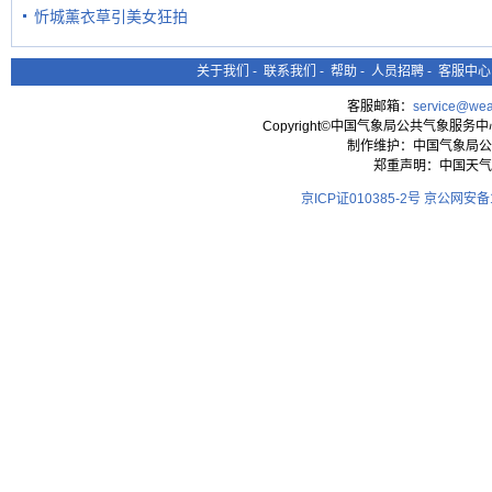
忻城薰衣草引美女狂拍
关于我们
-
联系我们
-
帮助
-
人员招聘
-
客服中心
客服邮箱：
service@wea
Copyright©中国气象局公共气象服务中心 All
制作维护：中国气象局公
郑重声明：中国天气
京ICP证010385-2号
京公网安备11