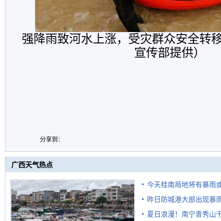
强降雨致河水上涨，受灾群众安全转
宣传部提供）
分享到：
广西天气热点
今天桂南局地将有暴雨或
昨日防城港大部出现暴雨
需继续防范
雨
夏日浪漫！南宁青秀山