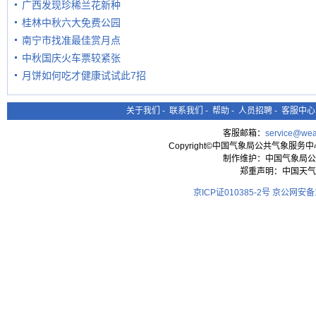
广西发现珍稀兰花新种
桂林中秋六大免费公园
南宁市找准最佳赏月点
中秋国庆火车票较紧张
月饼如何吃才健康试试此7招
关于我们
-
联系我们
-
帮助
-
人员招聘
-
客服中心
客服邮箱：
service@wea
Copyright©中国气象局公共气象服务中心 All
制作维护：中国气象局公
郑重声明：中国天气
京ICP证010385-2号
京公网安备11