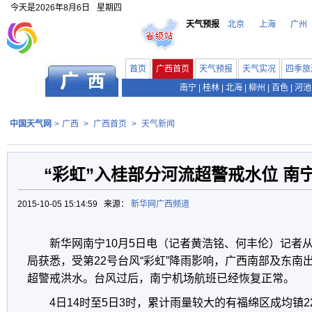
今天是
2026年8月6日
星期四
天气预报
北京
上海
广州
首页
广西首页
天气预报
天气实况
四季旅
南宁
|
桂林
|
北海
|
柳州
|
百色
|
河池
中国天气网
>
广西
>
广西首页
>
天气新闻
“彩虹”入桂部分河流超警戒水位 南
2015-10-05 15:14:59 来源：
新华网广西频道
新华网南宁10月5日电（记者黄浩铭、何丰伦）记者
局获悉，受第22号台风“彩虹”降雨影响，广西南部及东南
超警戒洪水。台风过后，南宁机场航班已经恢复正常。
4日14时至5日3时，累计雨量较大的有福绵区成均镇2