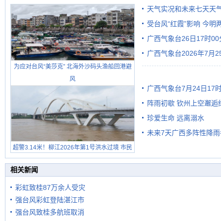
天气实况和未来七天天
受台风“红霞”影响 今
广西气象台26日17时0
有较强降雨
广西气象台2026年7月
为应对台风“美莎克” 北海外沙码头渔船回港避
级预警
风
广西气象台7月24日1
阵雨初歇 钦州上空邂逅
珍爱生命 远离溺水
未来7天广西多阵性降雨
超警3.14米！柳江2026年第1号洪水过境 市民
在堤岸见证汛况
相关新闻
彩虹致桂87万余人受灾
强台风彩虹登陆湛江市
强台风致桂多航班取消