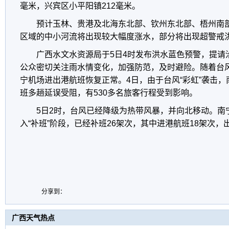
毫米，兴宾区小平阳镇212毫米。
预计玉林、贵港及北海东北部、钦州东北部、梧州南
区域的中小河流将出现较大幅度涨水，部分将出现超警戒
广西水文水资源局于5日4时发布洪水蓝色预警，提请
公众密切关注雨水情变化，加强防范，及时避险。随着台风
宁机场进出港航班恢复正常。4日，由于台风“彩虹”袭击
班多趟延误受阻，有530多名旅客行程受到影响。
5日2时，台风已经降级为热带风暴，并向北移动。南
入“补班”阶段，已经补班26架次，其中进港航班18架次，
分享到：
广西天气热点