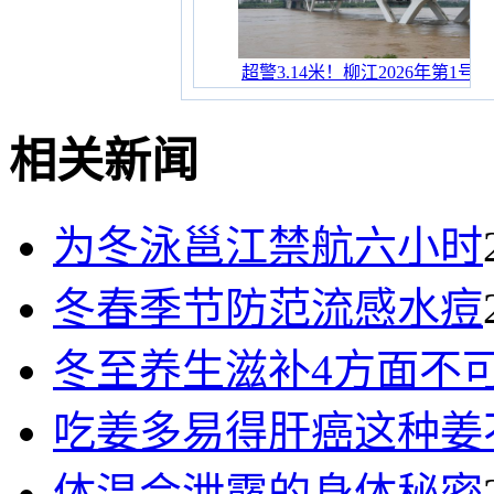
超警3.14米！柳江2026年第1号
过境 市民在堤岸见证汛况
相关新闻
为冬泳邕江禁航六小时
冬春季节防范流感水痘
冬至养生滋补4方面不
吃姜多易得肝癌这种姜
体温会泄露的身体秘密