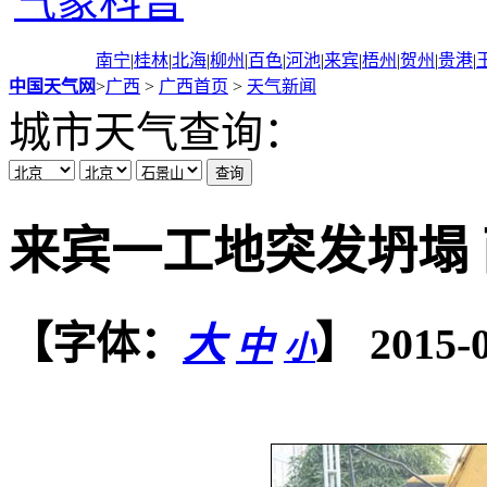
气象科普
南宁
|
桂林
|
北海
|
柳州
|
百色
|
河池
|
来宾
|
梧州
|
贺州
|
贵港
|
中国天气网
>
广西
>
广西首页
>
天气新闻
城市天气查询：
来宾一工地突发坍塌
【字体：
】
2015
大
中
小