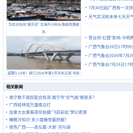
7月30日起广西有一次
天气实况和未来七天天
为应对台风“美莎克” 北海外沙码头渔船回港避
风
受台风“红霞”影响 今
广西气象台26日17时0
有较强降雨
广西气象台2026年7月
广西气象台7月24日1
级预警
超警3.14米！柳江2026年第1号洪水过境 市民
在堤岸见证汛况
相关新闻
南宁数千居民配合检测 南宁市“空气病”哪里多？
广西桂林现万盏南瓜灯
加拿大女乘客高空拍摄“飞跃彩虹”梦幻奇景
睡眠冷知识 多少度睡觉最舒服？
绝色广西——崇左篇·大新·河与湖