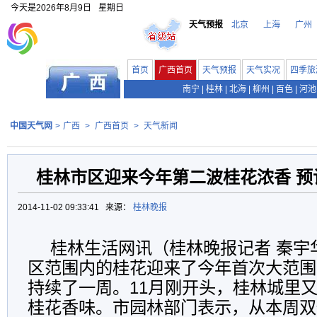
今天是
2026年8月9日
星期日
天气预报
北京
上海
广州
首页
广西首页
天气预报
天气实况
四季旅
南宁
|
桂林
|
北海
|
柳州
|
百色
|
河池
中国天气网
>
广西
>
广西首页
>
天气新闻
桂林市区迎来今年第二波桂花浓香 预
2014-11-02 09:33:41 来源：
桂林晚报
桂林生活网讯（桂林晚报记者 秦宇
区范围内的桂花迎来了今年首次大范围
持续了一周。11月刚开头，桂林城里
桂花香味。市园林部门表示，从本周双