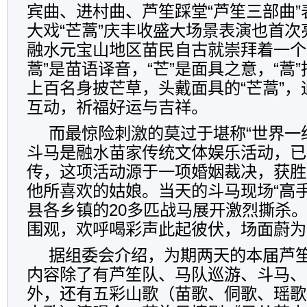
宾曲、进村曲、芦笙踩堂“芦笙三部曲
大戏“芒蒿”庆丰收盛大场景表演也首次
融水元宝山地区苗民自古就崇拜着一个神
蒿”是苗语译音，“芒”是面具之意，“蒿
上百名身披芒草，头戴面具的“芒蒿”
互动，祈福好运与吉祥。
而最惊险刺激的莫过于堪称“世界一
斗马是融水苗家传统文体娱乐活动，已
传，这项活动源于一项婚姻裁决，获胜
他所喜欢的姑娘。当天的斗马现场“高
县各乡镇的20多匹战马展开激烈撕杀
围观，欢呼喝彩声此起彼伏，场面蔚为
据组委会介绍，为期两天的本届芦
内容除了有芦笙队、马队巡游、斗马、
外，还有五彩山歌（苗歌、侗歌、瑶歌