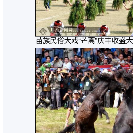
苗族民俗大戏“芒蒿”庆丰收盛