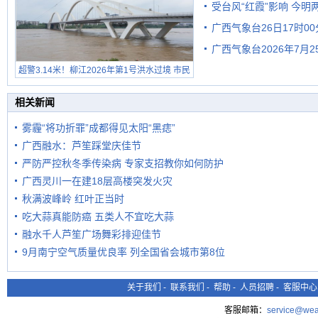
受台风“红霞”影响 今
广西气象台26日17时0
有较强降雨
广西气象台2026年7月
超警3.14米！柳江2026年第1号洪水过境 市民
级预警
在堤岸见证汛况
相关新闻
雾霾“将功折罪”成都得见太阳“黑痣”
广西融水：芦笙踩堂庆佳节
严防严控秋冬季传染病 专家支招教你如何防护
广西灵川一在建18层高楼突发火灾
秋满波峰岭 红叶正当时
吃大蒜真能防癌 五类人不宜吃大蒜
融水千人芦笙广场舞彩排迎佳节
9月南宁空气质量优良率 列全国省会城市第8位
关于我们
-
联系我们
-
帮助
-
人员招聘
-
客服中心
客服邮箱：
service@wea