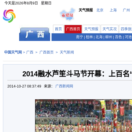
今天是
2026年8月9日
星期日
天气预报
北京
上海
广州
首页
广西首页
天气预报
天气实况
四季旅
南宁
|
桂林
|
北海
|
柳州
|
百色
|
河池
中国天气网
>
广西
>
广西首页
>
天气新闻
2014融水芦笙斗马节开幕：上百名
2014-10-27 08:37:49 来源：
广西新闻网