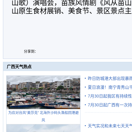
山歌）演唱会，苗族风情剧《风从苗山
山原生食材展销、美食节、景区景点主
分享到：
广西天气热点
昨日防城港大部出现暴雨
雨
夏日浪漫！南宁青秀山
7月30日起我区有持续
7月30日起广西有一次
为应对台风“美莎克” 北海外沙码头渔船回港避
风
天气实况和未来七天天