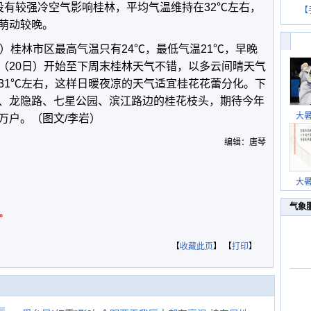
没有较强冷空气影响桂林，平均气温维持在32℃左右，
【
萌动较晚。
）桂林市区最高气温只有24℃，最低气温21℃，早晚
（20日）开始至下周末桂林天气不错，以多云间晴天气
31℃左右，这样日暖夜凉的天气适宜桂花花蕾分化。下
、龙隐路、七星公园、滨江路边的桂花枝头，期待今年
大
万户。（图文/李岩）
编辑：唐琴
大
气象
。
【
收藏此页
】 【
打印
】