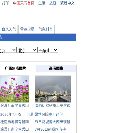
打印
中国天气首页
生活
旅游
繁體中文
台风天气
雷达卫星
气象科普
左
广西焦点图片
高清图集
日浪漫！南宁青秀山
阵雨初歇钦州上空邂逅
2026年7月农
汛期露营风险高！这份
天桂南局地将有暴雨
昨日防城港大部出现暴
日浪漫！南宁青秀山
7月30日起我区有持