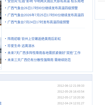
受台风“红霞”影响 今明两天我区大部有高温 桂东局地
广西气象台26日17时00分继续发布高温四级预警
有较强降雨
广西气象台2026年7月25日17时00分继续发布高温四
广西气象台7月24日17时发布高温四级预警
级预警
避
阵雨初歇 钦州上空邂逅绝美雨后彩虹
珍爱生命 远离溺水
未来7天广西多阵性降雨各地需抓紧做好“双抢”工作
未来三天广西仍有分散性强降雨 需继续防范
民
2012-06-12 21:09:33
2012-05-26 16:43:54
2012-05-17 10:20:30
意
2012-04-24 12:01:27