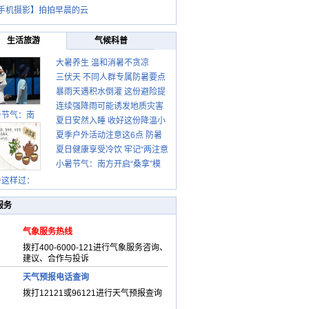
手机摄影】拍拍早晨的云
生活旅游
气候科普
大暑养生 温和消暑不贪凉
三伏天 不同人群专属防暑要点
暴雨天遇积水倒灌 这份避险提
请收好
连续强降雨可能诱发地质灾害
示请收好
暑节气：南
夏日安然入睡 收好这份降温小
这些前兆要知道
夏季户外活动注意这6点 防暑
贴士
夏日健康享受冷饮 牢记“两注意
健身两不误
小暑节气：南方开启“桑拿”模
一控制”
式 北方陆续进入雨季
暑这样过：
服务
气象服务热线
拨打400-6000-121进行气象服务咨询、
建议、合作与投诉
天气预报电话查询
拨打12121或96121进行天气预报查询