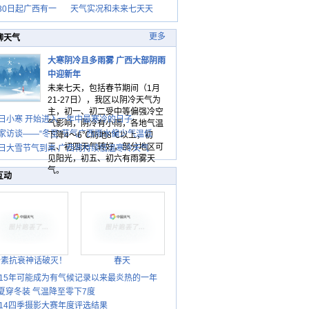
30日起广西有一
天气实况和未来七天天
更多
聊天气
大寒阴冷且多雨雾 广西大部阴雨
中迎新年
未来七天，包括春节期间（1月
21-27日），我区以阴冷天气为
主，初一、初二受中等偏强冷空
日小寒 开始进入一年中最寒冷的日子
气影响，阴冷有小雨，各地气温
家访谈——“冬至”节气广西雨水偏少气温低
下降4～6℃局地8℃以上，初
三、初四天气转好，部分地区可
日大雪节气到来 广西将持续低温寒冷天气
见阳光，初五、初六有雨雾天
气。
互动
胎素抗衰神话破灭！
春天
015年可能成为有气候记录以来最炎热的一年
夏穿冬装 气温降至零下7度
014四季摄影大赛年度评选结果