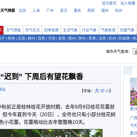
设为首页
加入收藏
天气预报
北京
上海
广州
武汉
重庆
西安
福州
杭州
页
天气预报
天气实况
四季旅游
生活气象
行业气象
气象影视
东盟气象
南宁
|
桂林
|
北海
|
柳州
|
百色
|
河池
|
来宾
|
梧州
|
贺州
|
贵港
|
玉林
|
钦州
|
防城港
|
崇
城市天气查询：
“迟到” 下周后有望花飘香
西站
大
中
【字体：
小
】
中秋前正是桂林桂花开放时期，去年9月9日桂花花蕾就
夏
。但今年直到今天（20日），全市也只有小部分桂花树
广西
色小花蕾。花蕾萌动比去年整整晚10天。
今
夏