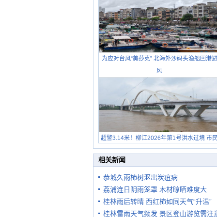
为应对台风“美莎克” 北海外沙码头渔船回港
风
超警3.14米！柳江2026年第1号洪水过境 市
在堤岸见证汛况
相关新闻
恭城久雨柿树沤出炭疽病
荔浦连日阴雨笼罩 木材晾晒难度大
桂林雨后转晴 西红柿如同天气“升温”
桂林雷雨天气频发 景区登山游览需注