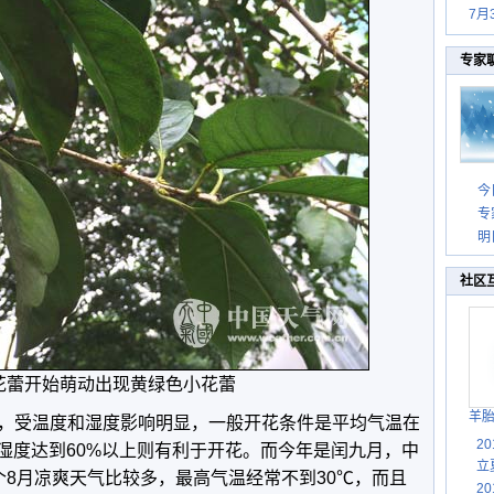
7月
专家
今
专
明
社区
花蕾开始萌动出现黄绿色小花蕾
羊
，受温度和湿度影响明显，一般开花条件是平均气温在
2
对湿度达到60%以上则有利于开花。而今年是闰九月，中
立
个8月凉爽天气比较多，最高气温经常不到30℃，而且
2