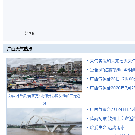
分享到：
广西天气热点
天气实况和未来七天天
受台风“红霞”影响 今
广西气象台26日17时0
有较强降雨
广西气象台2026年7月
为应对台风“美莎克” 北海外沙码头渔船回港避
级预警
风
广西气象台7月24日1
阵雨初歇 钦州上空邂逅
珍爱生命 远离溺水