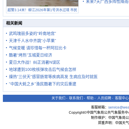
未来7天广西多阵性降雨
超警3.14米！柳江2026年第1号洪水过境 市民
在堤岸见证汛况
相关新闻
武鸣瑰丽多姿的“岭南地宫”
天津千人水中齐跳“小苹果”
气候变暖 请珍惜每一杯阿拉比卡
酷暑“烤热”玉城夏日经济
夏日大作战！纠正消暑N误区
地球遭到100枚核弹攻击后气候会怎样
燥热“三伏天”感冒肠胃等疾病高发 生病应及时就医
“中国大蚝之乡”渔民酷暑下的灾后重建
关于我们
-
联系我们
-
帮助
-
人员招聘
-
客服中心
客服邮箱：
service@wea
Copyright©中国气象局公共气象服务中心 All
制作维护：中国气象局公
郑重声明：中国天气