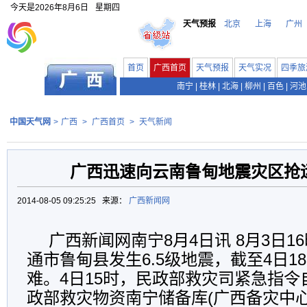
今天是
2026年8月6日
星期四
天气预报
北京
上海
广州
首页
广西首页
天气预报
天气实况
四季旅
南宁
|
桂林
|
北海
|
柳州
|
百色
|
河池
中国天气网
>
广西
>
广西首页
>
天气新闻
广西迅速向云南鲁甸地震灾区抢
2014-08-05 09:25:25 来源：
广西新闻网
广西新闻网南宁8月4日讯 8月3日1
通市鲁甸县发生6.5级地震，截至4日18
难。4日15时，民政部救灾司紧急指
政部救灾物资南宁储备库(广西备灾中