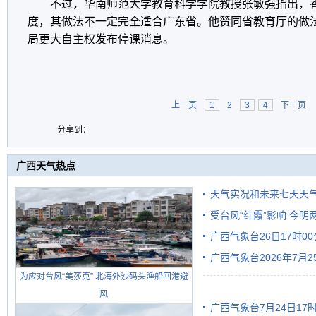
不过，华南师范大学教育科学学院教授张敏强指出，
度，其做法不一定完全适合广东省。他赞同省教育厅的做
局更大自主权发布停课消息。
上一页
1
2
3
4
下一页
分享到：
广西天气热点
天气实况和未来七天天
受台风“红霞”影响 今
广西气象台26日17时0
有较强降雨
广西气象台2026年7月
为应对台风“美莎克” 北海外沙码头渔船回港避
级预警
风
广西气象台7月24日1