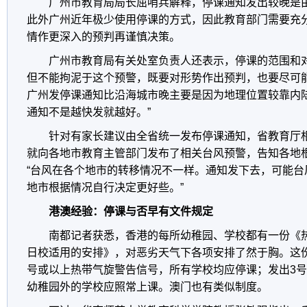
广州市教育局局长屈哨兵解释，停课通知发出较晚是
此外广州近年极少使用停课的方式，因此教育部门需要充
情作更深入的预判再谨慎决策。
广州市教育局有关处室负责人还表示，停课的范围和
但不能拘泥于这个预警，既要对形势作出预判，也要尽可
广州发停课通知比沿海城市晚主要是因为地理位置较靠内陆
通知不是越快发就越好。”
针对有家长建议由全省统一发布停课通知，省教育厅相
就向各地市教育主管部门发布了相关台风预警，告知各地
“台风在各个地市的转移情况不一样。通知发下去，可能台
地市根据情况自行决定更好些。”
港澳经验：停课与否早有文件规定
南都记者获悉，香港的每所幼稚园、学校都有一份《
日校适用的安排》，对恶劣天气下各项安排了然于胸。这
号或以上热带气旋警告信号，所有学校均应停课；发出3
幼稚园外的学校应照常上课。澳门也有类似制度。