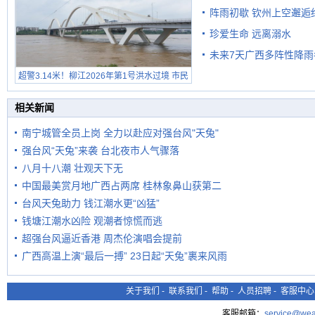
阵雨初歇 钦州上空邂逅
珍爱生命 远离溺水
未来7天广西多阵性降雨
超警3.14米！柳江2026年第1号洪水过境 市民
在堤岸见证汛况
相关新闻
南宁城管全员上岗 全力以赴应对强台风"天兔"
强台风“天兔”来袭 台北夜市人气骤落
八月十八潮 壮观天下无
中国最美赏月地广西占两席 桂林象鼻山获第二
台风天兔助力 钱江潮水更“凶猛”
钱塘江潮水凶险 观潮者惊慌而逃
超强台风逼近香港 周杰伦演唱会提前
广西高温上演“最后一搏” 23日起“天兔”裹来风雨
关于我们
-
联系我们
-
帮助
-
人员招聘
-
客服中心
客服邮箱：
service@wea