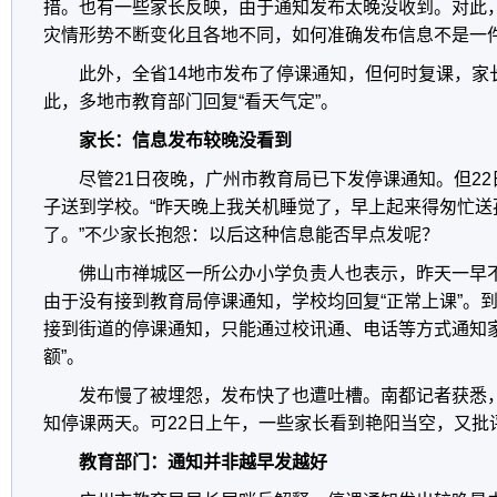
措。也有一些家长反映，由于通知发布太晚没收到。对此
灾情形势不断变化且各地不同，如何准确发布信息不是一
此外，全省14地市发布了停课通知，但何时复课，家
此，多地市教育部门回复“看天气定”。
家长：信息发布较晚没看到
尽管21日夜晚，广州市教育局已下发停课通知。但2
子送到学校。“昨天晚上我关机睡觉了，早上起来得匆忙送
了。”不少家长抱怨：以后这种信息能否早点发呢？
佛山市禅城区一所公办小学负责人也表示，昨天一早
由于没有接到教育局停课通知，学校均回复“正常上课”。到
接到街道的停课通知，只能通过校讯通、电话等方式通知家
额”。
发布慢了被埋怨，发布快了也遭吐槽。南都记者获悉，
知停课两天。可22日上午，一些家长看到艳阳当空，又批评
教育部门：通知并非越早发越好