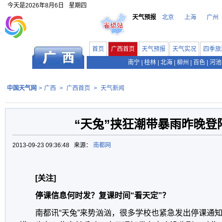
今天是
2026年8月6日
星期四
天气预报
北京
上海
广州
首页
广西首页
天气预报
天气实况
四季旅
南宁
|
桂林
|
北海
|
柳州
|
百色
|
河池
中国天气网
>
广西
>
广西首页
>
天气新闻
“天兔”挟狂潮带暴雨昨晚登
2013-09-23 09:36:48 来源：
南都网
[关注]
停课信息何时发？复课时间“看天定”？
南都讯“天兔”来势汹汹，很多学校也紧急发出停课通