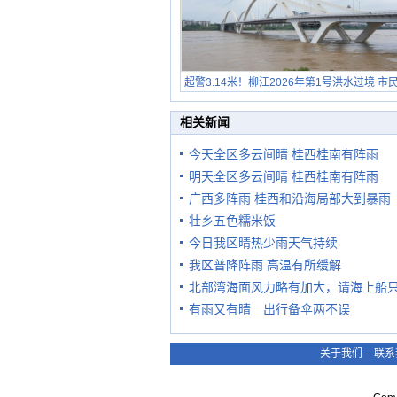
超警3.14米！柳江2026年第1号洪水过境 市
在堤岸见证汛况
相关新闻
今天全区多云间晴 桂西桂南有阵雨
明天全区多云间晴 桂西桂南有阵雨
广西多阵雨 桂西和沿海局部大到暴雨
壮乡五色糯米饭
今日我区晴热少雨天气持续
我区普降阵雨 高温有所缓解
北部湾海面风力略有加大，请海上船
有雨又有晴 出行备伞两不误
关于我们
-
联系