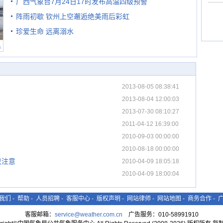
广西气象台7月24日17时发布高温四级预警
级预警
阵雨初歇 钦州上空邂逅绝美雨后彩虹
珍爱生命 远离溺水
民
2013-08-05 08:38:41
2013-08-04 12:00:03
2013-07-30 08:10:27
2011-04-12 16:39:00
2010-09-03 00:00:00
2010-08-18 00:00:00
只注意
2010-04-09 18:05:18
2010-04-09 18:00:04
我们
-
帮助
-
人员招聘
-
客服中心
-
版权声明
-
网站律师
-
网站地图
-
商务合作
-
客服邮箱：
service@weather.com.cn
广告服务：010-58991910