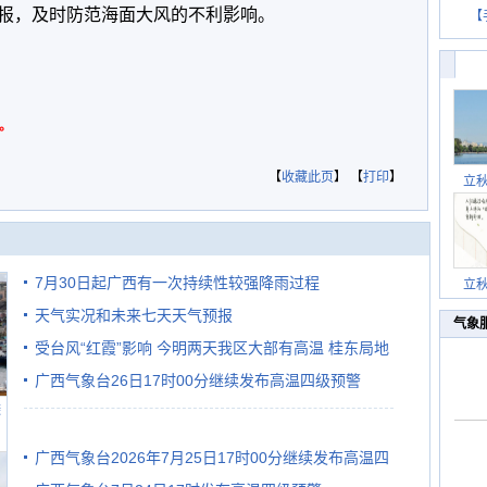
报，及时防范海面大风的不利影响。
【
。
【
收藏此页
】 【
打印
】
立
7月30日起广西有一次持续性较强降雨过程
立
天气实况和未来七天天气预报
气象
受台风“红霞”影响 今明两天我区大部有高温 桂东局地
广西气象台26日17时00分继续发布高温四级预警
有较强降雨
避
广西气象台2026年7月25日17时00分继续发布高温四