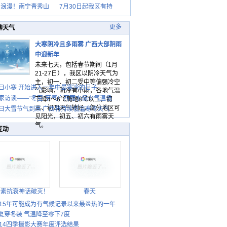
日浪漫！南宁青秀山
7月30日起我区有持
更多
聊天气
大寒阴冷且多雨雾 广西大部阴雨
中迎新年
未来七天，包括春节期间（1月
21-27日），我区以阴冷天气为
主，初一、初二受中等偏强冷空
日小寒 开始进入一年中最寒冷的日子
气影响，阴冷有小雨，各地气温
家访谈——“冬至”节气广西雨水偏少气温低
下降4～6℃局地8℃以上，初
三、初四天气转好，部分地区可
日大雪节气到来 广西将持续低温寒冷天气
见阳光，初五、初六有雨雾天
气。
互动
胎素抗衰神话破灭！
春天
015年可能成为有气候记录以来最炎热的一年
夏穿冬装 气温降至零下7度
014四季摄影大赛年度评选结果