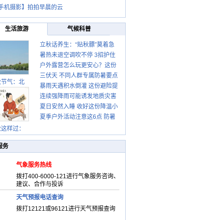
手机摄影】拍拍早晨的云
生活旅游
气候科普
立秋话养生：“贴秋膘”莫着急
暑热未退空调吹不停 3招护住
先清暑再防燥
户外露营怎么玩更安心？这份
肩颈不酸痛
三伏天 不同人群专属防暑要点
攻略请收好
秋节气：北
暴雨天遇积水倒灌 这份避险提
请收好
连续强降雨可能诱发地质灾害
示请收好
夏日安然入睡 收好这份降温小
这些前兆要知道
夏季户外活动注意这6点 防暑
贴士
健身两不误
秋这样过：
服务
气象服务热线
拨打400-6000-121进行气象服务咨询、
建议、合作与投诉
天气预报电话查询
拨打12121或96121进行天气预报查询