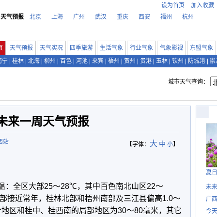
设为首页
加入收藏
天气预报
北京
上海
广州
武汉
重庆
西安
福州
杭州
页
天气预报
天气实况
四季旅游
生活气象
行业气象
气象影视
东盟气象
南宁
|
桂林
|
北海
|
柳州
|
百色
|
河池
|
来宾
|
梧州
|
贺州
|
贵港
|
玉林
|
钦州
|
防城港
|
崇
城市天气查询：
未来一周天气预报
西站
大
中
【字体：
小
】
夏
气温：全区大部25～28℃，其中百色南北山区22～
未
部接近常年，桂林北部和梧州南部及三江县偏高1.0～
广西
分地区和桂中、桂西南的局部地区为30～80毫米，其它
今