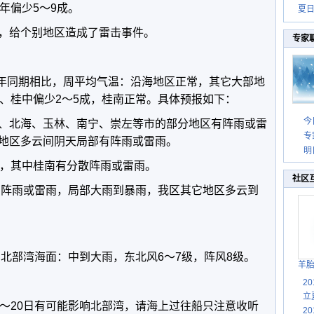
年偏少5～9成。
夏
，给个别地区造成了雷击事件。
专家
与历年同期相比，周平均气温：沿海地区正常，其它大部地
北、桂中偏少2～5成，桂南正常。具体预报如下：
今
、北海、玉林、南宁、崇左等市的部分地区有阵雨或雷
专
地区多云间阴天局部有阵雨或雷雨。
明
主，其中桂南有分散阵雨或雷雨。
社区
区有阵雨或雷雨，局部大雨到暴雨，我区其它地区多云到
。
日北部湾海面：中到大雨，东北风6～7级，阵风8级。
羊
2
立
8～20日有可能影响北部湾，请海上过往船只注意收听
2