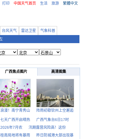
打印
中国天气首页
生活
旅游
繁體中文
台风天气
雷达卫星
气象科普
左
广西焦点图片
高清图集
日浪漫！南宁青秀山
阵雨初歇钦州上空邂逅
来七天广西开启晴热
广西气象台6日17时
2026年7月农
汛期露营风险高！这份
天桂南局地将有暴雨
昨日防城港大部出现暴