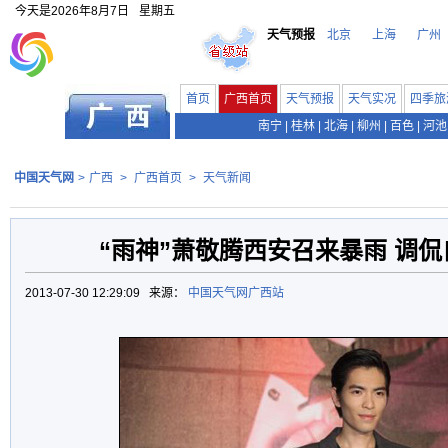
今天是
2026年8月7日
星期五
天气预报
北京
上海
广州
首页
广西首页
天气预报
天气实况
四季旅
南宁
|
桂林
|
北海
|
柳州
|
百色
|
河池
中国天气网
>
广西
>
广西首页
>
天气新闻
“雨神”萧敬腾西安召来暴雨 调
2013-07-30 12:29:09 来源：
中国天气网广西站