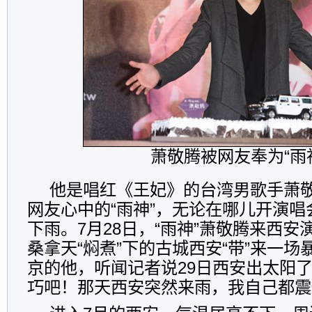
萧敬腾被网友奉为“雨
他是唱红《王妃》的台湾男歌手萧
网友心中的“雨神”，无论在哪儿开演
下雨。7月28日，“雨神”萧敬腾来西
桑拿天“焖煮”下的古城西安“带”来一
京的他，听闻记者说29日西安出太阳了
巧吧！那天西安突然来雨，我自己都震