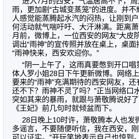
进入7月的西安，气温居高不下，周
雨，更加剧“古城变蒸笼”的进度。并
人感觉能蒸腾起水汽的闷热，让刚到户
何活动就气喘吁吁、大汗淋漓。距离萧
月前，微博上，一位西安的网友“大皮院小
调出“雨神”的宣传照并放在桌上，桌
“雨神快来，西安欢迎你。”
“阴一上午了，这雨真要憋到开口唱
体人罗小姐28日下午更新微博。网络
要来的“雨神”充满期待的西安网友，还
还不下？雨神不灵了吗？”正当网络口
突如其来的暴雨，就跟与萧敬腾说好了
《王妃》前几句时就倾盆而下。
28日晚上10时许，萧敬腾本人也发
多谣言，不要随便听信，我在西安，刚
可以证实。”开玩笑地表示自己也惊到