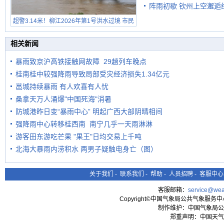
阵雨初歇 钦州上空邂逅
超警3.14米！柳江2026年第1号洪水过境 市民
在堤岸见证汛况
相关新闻
暴雨致京沪高铁接触网故障 29趟列车晚点
桂南桂中较强降雨导致局部受灾经济损失1.34亿元
邕城持续暴雨 有人欢喜有人忧
桑拿天万人涌爆"中国死海"消暑
防城港昨日变“暴雨中心” 明起广西大部阴晴相间
强降雨中心转移桂西南 南宁几乎一天雨淋淋
游客田东游吃芒果 "果王"日均交易上千吨
北海大暴雨内涝积水 两男子疑触电身亡（图）
关于我们
-
联系我们
-
帮助
-
人员招聘
-
客服中心
客服邮箱：
service@wea
Copyright©中国气象局公共气象服务中心 All
制作维护：中国气象局公
郑重声明：中国天气