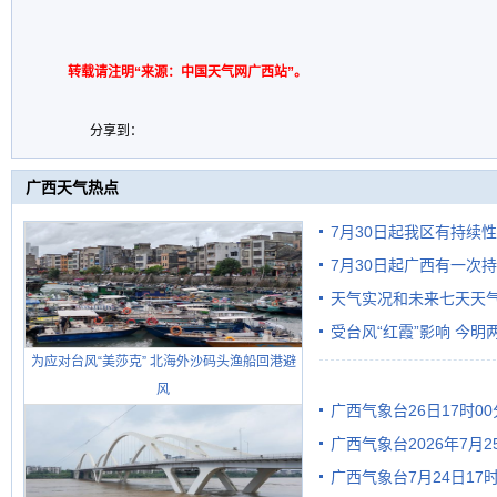
转载请注明“来源：中国天气网广西站”。
分享到：
广西天气热点
7月30日起我区有持续
7月30日起广西有一次
天气实况和未来七天天
受台风“红霞”影响 今
为应对台风“美莎克” 北海外沙码头渔船回港避
有较强降雨
风
广西气象台26日17时0
广西气象台2026年7月
广西气象台7月24日1
级预警