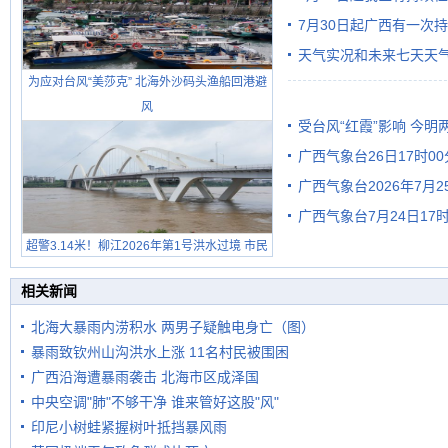
7月30日起广西有一次
天气实况和未来七天天
为应对台风“美莎克” 北海外沙码头渔船回港避
风
受台风“红霞”影响 今
广西气象台26日17时0
有较强降雨
广西气象台2026年7月
广西气象台7月24日1
级预警
超警3.14米！柳江2026年第1号洪水过境 市民
在堤岸见证汛况
相关新闻
北海大暴雨内涝积水 两男子疑触电身亡（图）
暴雨致钦州山沟洪水上涨 11名村民被围困
广西沿海遭暴雨袭击 北海市区成泽国
中央空调"肺"不够干净 谁来管好这股"风"
印尼小树蛙紧握树叶抵挡暴风雨