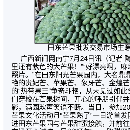
田东芒果批发交易市场生
广西新闻网南宁7月24日讯（记者 
里还有紫色的大芒果！”“好漂亮啊，
照片。”在田东阳光芒果园内，大名鼎
艳的贵妃芒、苹果芒、象牙芒、金煌芒
的“热带果王”争奇斗艳，从未见过如
们穿梭在芒果树间，开心的呼朋引伴并
影，满园欢声笑语不断。当日，参加20
芒果文化活动月“芒果熟了”一日游首发
进田东芒果园与芒果甜蜜接触，并前往