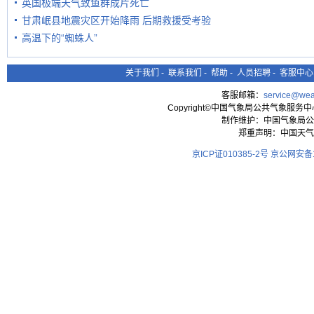
英国极端天气致鱼群成片死亡
甘肃岷县地震灾区开始降雨 后期救援受考验
高温下的“蜘蛛人”
关于我们
-
联系我们
-
帮助
-
人员招聘
-
客服中心
客服邮箱：
service@wea
Copyright©中国气象局公共气象服务中心 All
制作维护：中国气象局公
郑重声明：中国天气
京ICP证010385-2号
京公网安备11