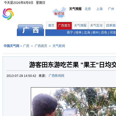
今天是
2026年8月9日
星期日
天气预报
北京
上海
广州
首页
广西首页
天气预报
天气实况
四季旅
南宁
|
桂林
|
北海
|
柳州
|
百色
|
河池
中国天气网
>
广西
>
广西首页
>
天气新闻
游客田东游吃芒果 "果王"日均
2013-07-28 14:50:42 来源：
广西新闻网