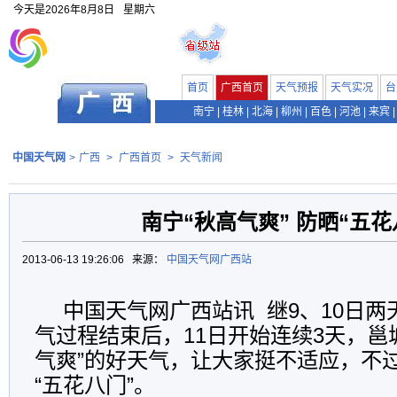
今天是
2026年8月8日
星期六
首页
广西首页
天气预报
天气实况
台
南宁
|
桂林
|
北海
|
柳州
|
百色
|
河池
|
来宾
|
中国天气网
>
广西
>
广西首页
>
天气新闻
南宁“秋高气爽” 防晒“五花
2013-06-13 19:26:06 来源：
中国天气网广西站
中国天气网广西站讯 继9、10日
气过程结束后，11日开始连续3天，邕
气爽”的好天气，让大家挺不适应，不
“五花八门”。