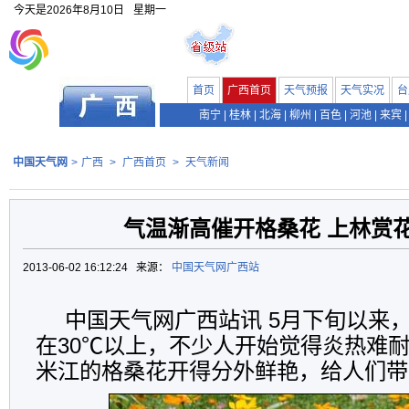
今天是
2026年8月10日
星期一
首页
广西首页
天气预报
天气实况
台
南宁
|
桂林
|
北海
|
柳州
|
百色
|
河池
|
来宾
|
中国天气网
>
广西
>
广西首页
>
天气新闻
气温渐高催开格桑花 上林赏
2013-06-02 16:12:24 来源：
中国天气网广西站
中国天气网广西站讯 5月下旬以来
在30℃以上，不少人开始觉得炎热难
米江的格桑花开得分外鲜艳，给人们带