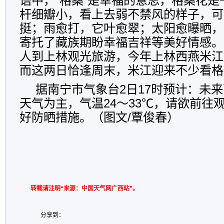
语中，“格桑”是幸福的意思，格桑花
杆细瓣小，看上去弱不禁风的样子，可
挺；雨愈打，它叶愈翠；太阳愈曝晒，
寄托了藏族期盼幸福吉祥等美好情感。
人到上林观光旅游，今年上林西燕米江
而这两日恰逢周末，米江迎来不少看格
据南宁市气象台2日17时预计：未
天气为主，气温24～33℃，请欲前往
好防晒措施。（图文/覃俊春）
转载请注明“来源：中国天气网广西站”。
分享到：