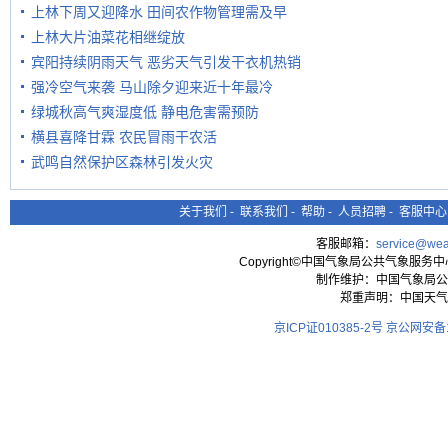
上林下周又迎降水 田间农作物管理需及早
上林大片油菜花相继绽放
宾阳持续阴雨天气 恶劣天气引发干衣机热销
强冷空气来袭 马山除夕迎来近十年最冷
绿城秋高气爽湿度低 静电危害需预防
横县喜降甘霖 农民冒雨干农活
武鸣自然保护区森林引发火灾
关于我们
-
联系我们
-
帮助
-
人员招聘
-
客服中心
客服邮箱：
service@wea
Copyright©中国气象局公共气象服务中心 All
制作维护：中国气象局公
郑重声明：中国天气
京ICP证010385-2号
京公网安备11