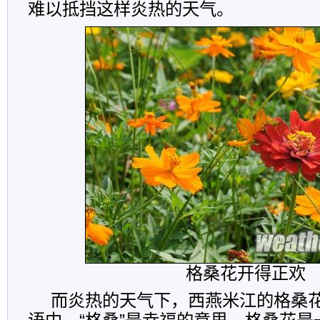
难以抵挡这样炎热的天气。
格桑花开得正欢
而炎热的天气下，西燕米江的格桑