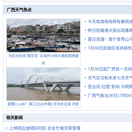
广西天气热点
今天桂南局地将有暴雨或
昨日防城港大部出现暴雨
需继续防范
雨
夏日浪漫！南宁青秀山
7月30日起我区有持续
为应对台风“美莎克” 北海外沙码头渔船回港避
风
7月30日起广西有一次
天气实况和未来七天天
受台风“红霞”影响 今
广西气象台26日17时0
有较强降雨
超警3.14米！柳江2026年第1号洪水过境 市民
在堤岸见证汛况
相关新闻
上林雨后放晴好时机 农友忙做甘蔗管理