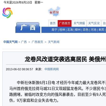
今天是
2026年8月10日
星期一
首页
广西首页
天气预报
天气实况
台
南宁
|
桂林
|
北海
|
柳州
|
百色
|
河池
|
来宾
|
中国天气网
>
广西
>
广西首页
>
天气新闻
龙卷风改道突袭逃离居民 美俄州
2013-06-02 08:06:57 来源：
中国新闻网
中新社休斯敦6月1日电 才经历今年威力最大龙卷风不
马州首府俄克拉荷马城31日又现超猛龙卷风。不少居民今
路拥堵，被临时改变方向的强风暴袭击，目前至少有9人死亡
伤，9万家庭和企业失去电力。