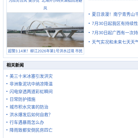
为应对台风“美莎克” 北海外沙码头渔船回港避
雨
风
夏日浪漫！南宁青秀山
7月30日起我区有持续
7月30日起广西有一次
天气实况和未来七天天
超警3.14米！柳江2026年第1号洪水过境 市民
在堤岸见证汛况
相关新闻
美三十米冰塞引发洪灾
非洲象泥坑中纳凉降温
闪电穿透两道彩虹瞬间
日常防护措施
城市积水灾害的防治
洪水爆发后如何自救？
行车遇暴雨怎么办
降雨致都安倒民房四亡