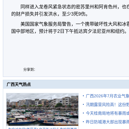
同样进入龙卷风紧急状态的密苏里州和阿肯色州，也
的财产损失并引发洪水，至少3死9伤。
美国国家气象服务局警告，一个携带破坏性大风和冰
国中部地区，预计将于2日下午抵达宾夕法尼亚州和纽约。
分享到：
广西天气热点
广西2026年7月农业气
汛期露营风险高！这份
今天桂南局地将有暴雨或
昨日防城港大部出现暴雨
需继续防范