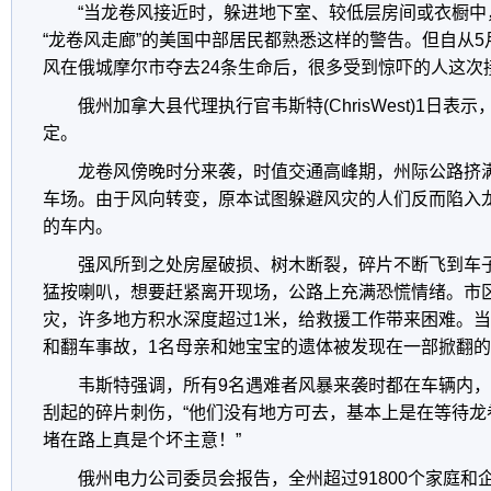
“当龙卷风接近时，躲进地下室、较低层房间或衣橱中
“龙卷风走廊”的美国中部居民都熟悉这样的警告。但自从5
风在俄城摩尔市夺去24条生命后，很多受到惊吓的人这次
俄州加拿大县代理执行官韦斯特(ChrisWest)1日
定。
龙卷风傍晚时分来袭，时值交通高峰期，州际公路挤
车场。由于风向转变，原本试图躲避风灾的人们反而陷入
的车内。
强风所到之处房屋破损、树木断裂，碎片不断飞到车
猛按喇叭，想要赶紧离开现场，公路上充满恐慌情绪。市
灾，许多地方积水深度超过1米，给救援工作带来困难。
和翻车事故，1名母亲和她宝宝的遗体被发现在一部掀翻
韦斯特强调，所有9名遇难者风暴来袭时都在车辆内，1
刮起的碎片刺伤，“他们没有地方可去，基本上是在等待龙
堵在路上真是个坏主意！”
俄州电力公司委员会报告，全州超过91800个家庭和