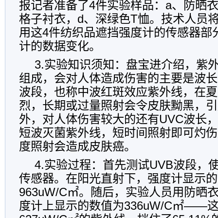
报记者准备了4件实验样品：a、防晒衣
格子衬衣，d、深绿色T恤。技术人员
用这4件纺织品遮挡强度计的传感器部
计的数据变化。
3.实验知识须知：盘宝进介绍，紫
组成，会对人体造成伤害的主要是波长275
波段，也称中波红斑效应紫外线，在夏
烈，长期或过量照射会令皮肤黝黑，引
外，对人体伤害较大的还有UVC波长，它是
短波灭菌紫外线，短时间照射即可灼伤
度照射会造成皮肤癌。
4.实验过程：首先测试UVB波段，使
传感器。在阳光直射下，强度计显示的
963uW/C㎡。随后，实验人员用防
度计上显示的数值为336uW/C㎡——