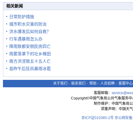
在堤岸见证汛况
相关新闻
日常防护措施
城市积水灾害的防治
洪水爆发后如何自救？
行车遇暴雨怎么办
降雨致都安倒民房四亡
雨雾笼罩下的壮乡梯田
南方洪涝致五十五人亡
邕昨午后狂风暴雨冰雹
关于我们
-
联系我们
-
帮助
-
人员招聘
-
客服中心
客服邮箱：
service@wea
Copyright©中国气象局公共气象服务中心 All
制作维护：中国气象局公
郑重声明：中国天气
京ICP证010385-2号
京公网安备11