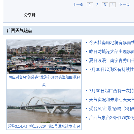
上一页
1
2
3
4
下一页
分享到：
广西天气热点
今天桂南局地将有暴雨或
昨日防城港大部出现暴雨
需继续防范
雨
夏日浪漫！南宁青秀山
7月30日起我区有持续
为应对台风“美莎克” 北海外沙码头渔船回港避
风
7月30日起广西有一次
天气实况和未来七天天
受台风“红霞”影响 今
广西气象台26日17时0
有较强降雨
超警3.14米！柳江2026年第1号洪水过境 市民