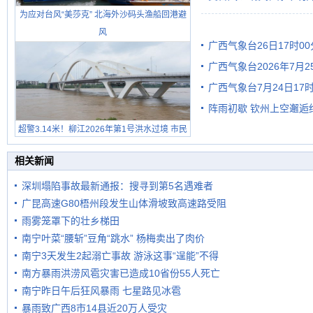
为应对台风“美莎克” 北海外沙码头渔船回港避
有较强降雨
风
广西气象台26日17时0
广西气象台2026年7月
广西气象台7月24日1
级预警
阵雨初歇 钦州上空邂逅
超警3.14米！柳江2026年第1号洪水过境 市民
在堤岸见证汛况
相关新闻
深圳塌陷事故最新通报：搜寻到第5名遇难者
广昆高速G80梧州段发生山体滑坡致高速路受阻
雨雾笼罩下的壮乡梯田
南宁叶菜“腰斩”豆角“跳水” 杨梅卖出了肉价
南宁3天发生2起溺亡事故 游泳这事“逞能”不得
南方暴雨洪涝风雹灾害已造成10省份55人死亡
南宁昨日午后狂风暴雨 七星路见冰雹
暴雨致广西8市14县近20万人受灾