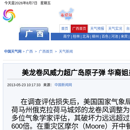
今天是
2026年8月7日
星期五
首页
广西首页
天气预报
天气实况
台
南宁
|
桂林
|
北海
|
柳州
|
百色
|
河池
|
来宾
|
中国天气网
>
广西
>
广西首页
>
天气新闻
美龙卷风威力超广岛原子弹 华裔姐
2013-05-23 10:17:33 来源：
中国新闻网
在调查评估损失后，美国国家气象局
荷马州俄克拉荷马城郊的龙卷风调整为
多位气象学家评估，其破坏力远远超过
600倍。在重灾区摩尔（Moore）开