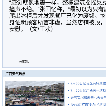
“感觉就像地震一样，整栋建筑摇摇晃
撞声不绝。”张回忆称，“最初以为只
爬出冰柜后才发现餐厅已化为废墟。”
身证明顾客所言非虚，虽然店铺被毁，
安慰。（文/王欢）
分享到：
广西天气热点
7月30日起我区有持续
7月30日起广西有一次
天气实况和未来七天天
受台风“红霞”影响 今