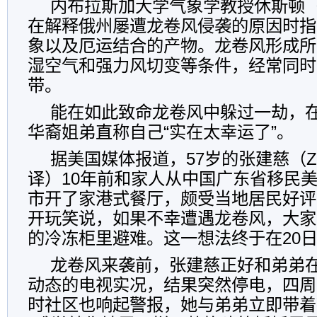
内布拉斯加大学气象学教授休斯顿（Ad
在解释俄州屡遭龙卷风侵袭的原因时指
象以及厄运结合的产物。龙卷风形成所
湿空气和强力风切变等条件，经常同时
带。
能在如此致命龙卷风中躲过一劫，
华裔姐弟直称自己“实在太幸运了”。
据美国媒体报道，57岁的张建慈（Zhan
译）10年前和家人从中国广东省移民
市开了家港式餐厅，颇受当地居民好评
开玩笑说，如果不幸遭遇龙卷风，大家
的冷冻柜里避难。这一想法终于在20
龙卷风来袭前，张建慈正好和弟弟
动态的电视实况，结果突然停电，四周
时社区也响起警报，她与弟弟立即带着