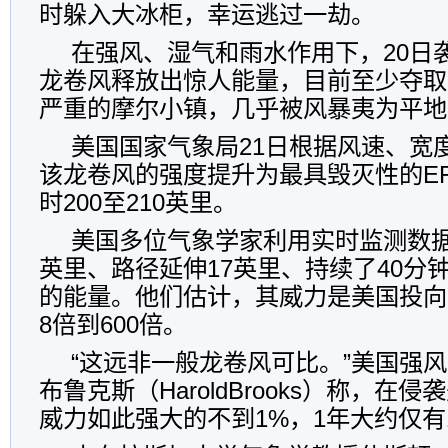
时躲入大冰柜，幸运逃过一劫。
在强风、湿气和雨水作用下，20日
龙卷风释放出惊人能量，目前至少夺取
严重的摩尔小镇，几乎被风暴夷为平地
美国国家气象局21日根据风速、宽
该龙卷风的强度提升为最具毁灭性的E
时200至210英里。
美国多位气象学家利用实时监测数据
英里、路径延伸17英里、持续了40分
的能量。他们估计，其威力是美国投向
8倍到600倍。
“这远非一般龙卷风可比。”美国强
布鲁克斯（HaroldBrooks）称，在
威力如此强大的不到1%，1年大约仅有