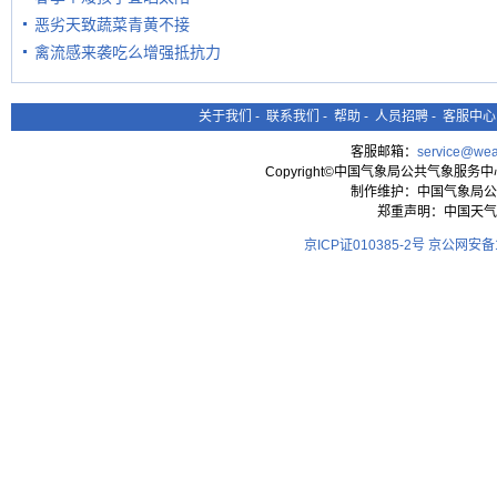
恶劣天致蔬菜青黄不接
禽流感来袭吃么增强抵抗力
关于我们
-
联系我们
-
帮助
-
人员招聘
-
客服中心
客服邮箱：
service@wea
Copyright©中国气象局公共气象服务中心 All
制作维护：中国气象局公
郑重声明：中国天气
京ICP证010385-2号
京公网安备11