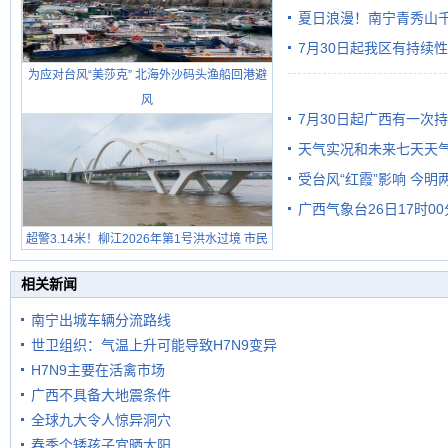
雨
夏日浪漫！南宁青秀山
7月30日起我区有持续
为应对台风“美莎克” 北海外沙码头渔船回港避
风
7月30日起广西有一次
天气实况和未来七天天
受台风“红霞”影响 今
广西气象台26日17时0
有较强降雨
超警3.14米！柳江2026年第1号洪水过境 市民
在堤岸见证汛况
相关新闻
南宁出城车辆分流路线
世卫组织：气温上升可能导致H7N9变异
H7N9主要在活禽市场
广西不具备大地震条件
全球九大令人惊异洞穴
春季个矮孩子宜晒太阳