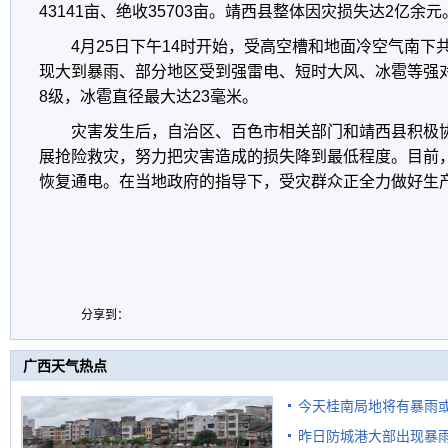
43141亩、绝收35703亩。靖西县整体因灾损失达2亿余元
4月25日下午14时开始，受高空槽和地面冷空气南下
现大到暴雨、部分地区受到强雷电、短时大风、冰雹等强
8级，冰雹直径最大达23毫米。
灾害发生后，自治区、百色市相关部门和靖西县积极
展抢险救灾，努力把灾害造成的损失降到最低程度。目前
恢复通电。在当地政府的指导下，受灾群众正全力做好生
分享到：
广西天气热点
今天桂南局地将有暴雨或
昨日防城港大部出现暴雨
需继续防范