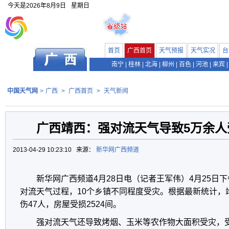
今天是
2026年8月9日
星期日
首页
广西首页
天气预报
天气实况
台
南宁
|
桂林
|
北海
|
柳州
|
百色
|
河池
|
来宾
|
中国天气网
>
广西
>
广西首页
>
天气新闻
广西靖西：强对流天气导致5万余人
2013-04-29 10:23:10 来源：
新华网广西频道
新华网广西频道4月28日电（记者王军伟）4月25日
对流天气过程，10个乡镇不同程度受灾。根据最新统计，
伤47人，房屋受损2524间。
强对流天气还导致烤烟、玉米等农作物大面积受灾，受灾