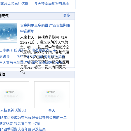
期露营风险高！这份
今天桂南局地将有暴雨
更多
聊天气
大寒阴冷且多雨雾 广西大部阴雨
中迎新年
未来七天，包括春节期间（1月
21-27日），我区以阴冷天气为
主，初一、初二受中等偏强冷空
日小寒 开始进入一年中最寒冷的日子
气影响，阴冷有小雨，各地气温
家访谈——“冬至”节气广西雨水偏少气温低
下降4～6℃局地8℃以上，初
三、初四天气转好，部分地区可
日大雪节气到来 广西将持续低温寒冷天气
见阳光，初五、初六有雨雾天
气。
互动
胎素抗衰神话破灭！
春天
015年可能成为有气候记录以来最炎热的一年
夏穿冬装 气温降至零下7度
014四季摄影大赛年度评选结果