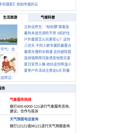
手机摄影】拍拍早晨的云
生活旅游
气候科普
立秋话养生：“贴秋膘”莫着急
暑热未退空调吹不停 3招护住
先清暑再防燥
户外露营怎么玩更安心？这份
肩颈不酸痛
三伏天 不同人群专属防暑要点
攻略请收好
秋节气：北
暴雨天遇积水倒灌 这份避险提
请收好
连续强降雨可能诱发地质灾害
示请收好
夏日安然入睡 收好这份降温小
这些前兆要知道
夏季户外活动注意这6点 防暑
贴士
健身两不误
秋这样过：
服务
气象服务热线
拨打400-6000-121进行气象服务咨询、
建议、合作与投诉
天气预报电话查询
拨打12121或96121进行天气预报查询