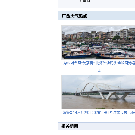
分享到：
广西天气热点
为应对台风“美莎克” 北海外沙码头渔船回港
风
超警3.14米！柳江2026年第1号洪水过境 市
在堤岸见证汛况
相关新闻