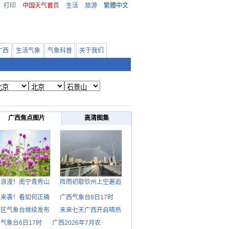
打印
中国天气首页
生活
旅游
繁體中文
广西
生活气象
气象科普
关于我们
广西焦点图片
高清图集
日浪漫！南宁青秀山
阵雨初歇钦州上空邂逅
温来袭！看如何正确
广西气象台8日17时
西区气象台继续发布
未来七天广西开启晴热
气象台6日17时
广西2026年7月农