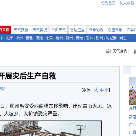
设为首页
加入收藏
西首页
天气预报
天气实况
台风天气
雷达卫星
气象影视
东盟气象
四季
林
|
北海
|
柳州
|
百色
|
河池
|
来宾
|
梧州
|
贺州
|
贵港
|
玉林
|
钦州
|
防城港
|
崇左
城市天气查询：
开展灾后生产自救
西站
大
中
【字体：
小
】
17日，柳州融安受西南槽东移影响，出现雷雨大风、冰
夏
、大坡乡、大将镇受灾严重。
高
广
广西