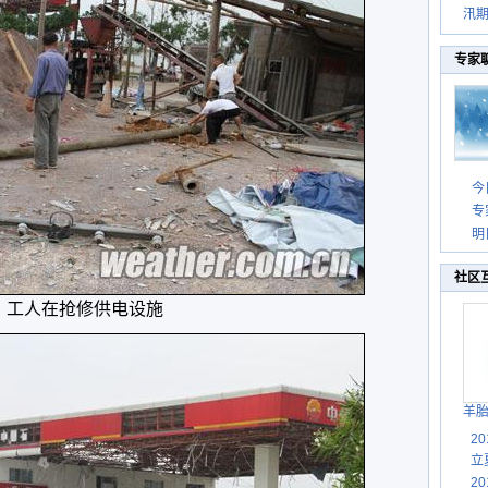
汛
专家
今
专
明
社区
工人在抢修供电设施
羊
2
立
2