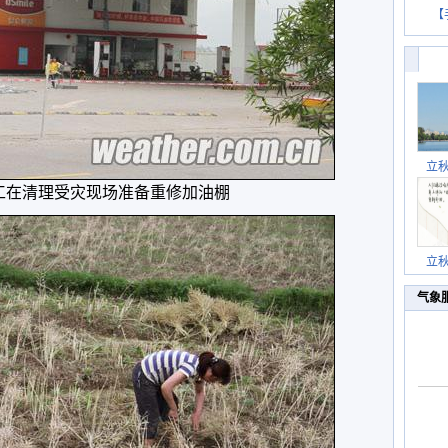
【
立
工在清理受灾现场准备重修加油棚
立
气象