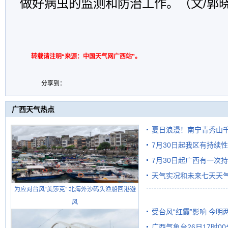
做好病虫的监测和防治工作。（文/郭
转载请注明“来源：中国天气网广西站”。
分享到：
广西天气热点
夏日浪漫！南宁青秀山
7月30日起我区有持续
7月30日起广西有一次
天气实况和未来七天天
为应对台风“美莎克” 北海外沙码头渔船回港避
风
受台风“红霞”影响 今
广西气象台26日17时0
有较强降雨