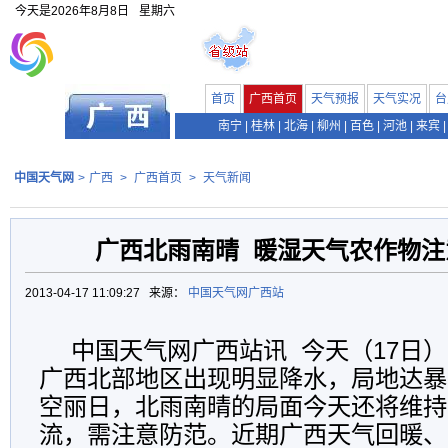
今天是
2026年8月8日
星期六
首页
广西首页
天气预报
天气实况
台
南宁
|
桂林
|
北海
|
柳州
|
百色
|
河池
|
来宾
|
中国天气网
>
广西
>
广西首页
>
天气新闻
广西北雨南晴 暖湿天气农作物注
2013-04-17 11:09:27 来源：
中国天气网广西站
中国天气网广西站讯 今天（17日
广西北部地区出现明显降水，局地达暴
空丽日，北雨南晴的局面今天还将维持
流，需注意防范。近期广西天气回暖、