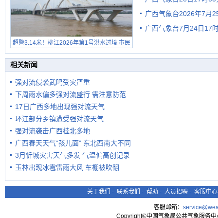
广西气象台2026年7月
广西气象台7月24日1
级预警
超警3.14米！柳江2026年第1号洪水过境 市民
在堤岸见证汛况
相关新闻
强对流侵袭武鸣受灾严重
下周雨水偏多强对流盛行 需注意防范
17日广西多地出现强对流天气
环江部分乡镇遭受强对流天气
强对流袭击广西桂北多地
广西春天天气“孩儿面” 东北西南大不同
3月忻城灾害天气多发 气温偏高创记录
玉林出现冰雹雷雨大风 车棚被吹翻
关于我们
-
联系我们
-
帮助
-
人员招聘
-
客服中心
客服邮箱：
service@wea
Copyright©中国气象局公共气象服务中心 All