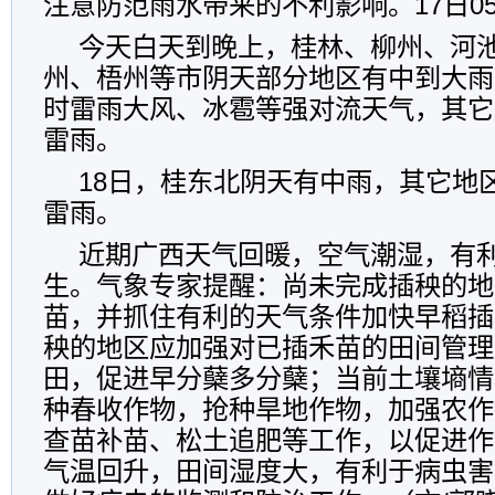
注意防范雨水带来的不利影响。17日0
今天白天到晚上，桂林、柳州、河
州、梧州等市阴天部分地区有中到大雨
时雷雨大风、冰雹等强对流天气，其它
雷雨。
18日，桂东北阴天有中雨，其它地
雷雨。
近期广西天气回暖，空气潮湿，有
生。气象专家提醒：尚未完成插秧的地
苗，并抓住有利的天气条件加快早稻插
秧的地区应加强对已插禾苗的田间管理
田，促进早分蘖多分蘖；当前土壤墒情
种春收作物，抢种旱地作物，加强农作
查苗补苗、松土追肥等工作，以促进作
气温回升，田间湿度大，有利于病虫害