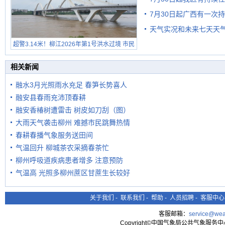
7月30日起广西有一次
天气实况和未来七天天
超警3.14米！柳江2026年第1号洪水过境 市民
在堤岸见证汛况
相关新闻
融水3月光照雨水充足 春笋长势喜人
融安县春雨充沛顶春耕
融安香椿树遭雷击 树皮如刀刮（图）
大雨天气袭击柳州 难撼市民跳舞热情
春耕春播气象服务送田间
气温回升 柳城茶农采摘春茶忙
柳州呼吸道疾病患者增多 注意预防
气温高 光照多柳州蔗区甘蔗生长较好
关于我们
-
联系我们
-
帮助
-
人员招聘
-
客服中心
客服邮箱：
service@wea
Copyright©中国气象局公共气象服务中心 All