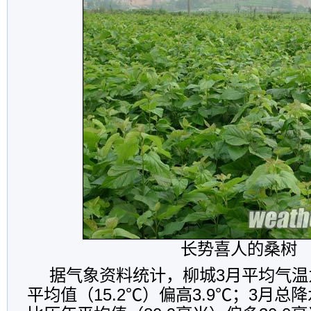
长势喜人的桑树
据气象资料统计，柳城3月平均气温为
平均值（15.2℃）偏高3.9℃；3月总降