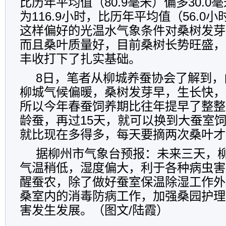
比历年平均值（80.9毫米）偏多30.0
为116.9小时，比历年平均值（56.0小
这样偏好的光温水气象条件对桑树发芽
而且桑叶质量好，目前桑树长势旺盛，
丰收打下了扎实基础。
8日，笔者从柳城养蚕协会了解到，
柳城气候偏暖，桑树发芽早，生长快，
所以今年春蚕饲养期比往年提早了整整
龄蚕，再过15天，就可以换到大蚕室
就比现在多得多，每天要摘两次桑叶才
据柳州市气象台预报：未来三天，
气温稍低，湿度偏大，利于各种病虫害
醒蚕农，除了做好蚕室保温除湿工作外
桑室内的消毒防病工作，加强桑园护理
害发生发展。（图文/陆霞）