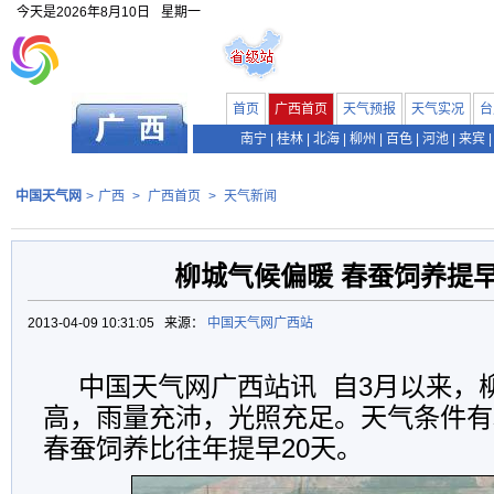
今天是
2026年8月10日
星期一
首页
广西首页
天气预报
天气实况
台
南宁
|
桂林
|
北海
|
柳州
|
百色
|
河池
|
来宾
|
中国天气网
>
广西
>
广西首页
>
天气新闻
柳城气候偏暖 春蚕饲养提早
2013-04-09 10:31:05 来源：
中国天气网广西站
中国天气网广西站讯 自3月以来，
高，雨量充沛，光照充足。天气条件有
春蚕饲养比往年提早20天。