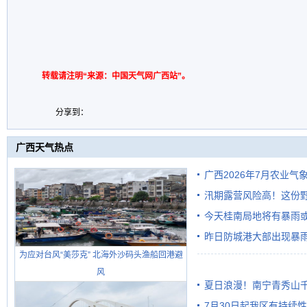
转载请注明“来源：中国天气网广西站”。
分享到：
广西天气热点
广西2026年7月农业气
汛期露营风险高！这份
今天桂南局地将有暴雨或
昨日防城港大部出现暴雨
需继续防范
为应对台风“美莎克” 北海外沙码头渔船回港避
雨
风
夏日浪漫！南宁青秀山
7月30日起我区有持续