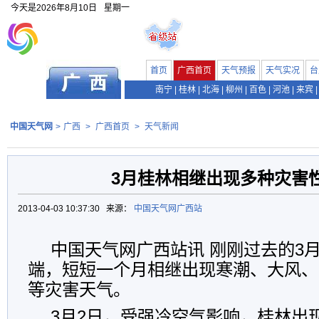
今天是
2026年8月10日
星期一
首页
广西首页
天气预报
天气实况
台
南宁
|
桂林
|
北海
|
柳州
|
百色
|
河池
|
来宾
|
中国天气网
>
广西
>
广西首页
>
天气新闻
3月桂林相继出现多种灾害
2013-04-03 10:37:30 来源：
中国天气网广西站
中国天气网广西站讯 刚刚过去的3
端，短短一个月相继出现寒潮、大风、
等灾害天气。
3月2日，受强冷空气影响，桂林出