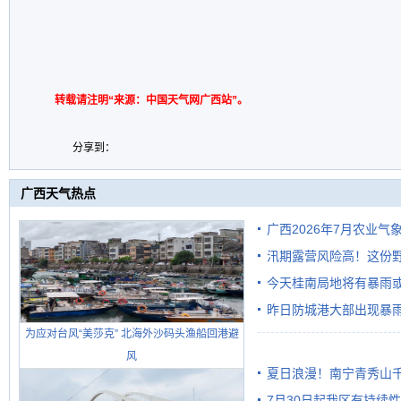
转载请注明“来源：中国天气网广西站”。
分享到：
广西天气热点
广西2026年7月农业气
汛期露营风险高！这份
今天桂南局地将有暴雨或
昨日防城港大部出现暴雨
需继续防范
为应对台风“美莎克” 北海外沙码头渔船回港避
雨
风
夏日浪漫！南宁青秀山
7月30日起我区有持续