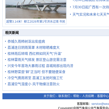
7月30日起广西有一次
天气实况和未来七天天
超警3.14米！柳江2026年第1号洪水过境 市民
在堤岸见证汛况
相关新闻
恭城久雨柿树沤出炭疽病
荔浦连日阴雨笼罩 木材晾晒难度大
桂林雨后转晴 西红柿如同天气“升温”
桂林雷雨天气频发 景区登山游览需注意
兴安今年首场大暴雨过程 县城局部出现内涝
桂林野菜尝“鲜”正当时 但不要随便采食
冷空气携雨将至 荔浦工友抢时施工忙
荔浦空气湿度小 风干物燥注意防火
关于我们
-
联系我们
-
帮助
-
人员招聘
-
客服中心
客服邮箱：
service@wea
Copyright©中国气象局公共气象服务中心 All