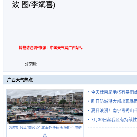
波 图/李斌喜)
转载请注明“来源：中国天气网广西站”。
分享到：
广西天气热点
今天桂南局地将有暴雨或
昨日防城港大部出现暴雨
需继续防范
雨
夏日浪漫！南宁青秀山
7月30日起我区有持续
为应对台风“美莎克” 北海外沙码头渔船回港避
风