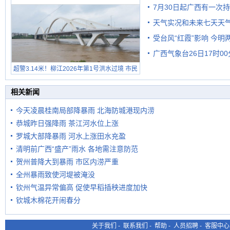
7月30日起广西有一次
天气实况和未来七天天
受台风“红霞”影响 今
广西气象台26日17时0
有较强降雨
超警3.14米！柳江2026年第1号洪水过境 市民
在堤岸见证汛况
相关新闻
今天凌晨桂南局部降暴雨 北海防城港现内涝
恭城昨日强降雨 茶江河水位上涨
罗城大部降暴雨 河水上涨田水充盈
清明前广西“盛产”雨水 各地需注意防范
贺州普降大到暴雨 市区内涝严重
全州暴雨致使河堤被淹没
钦州气温异常偏高 促使早稻插秧进度加快
钦城木棉花开闹春分
关于我们
-
联系我们
-
帮助
-
人员招聘
-
客服中心