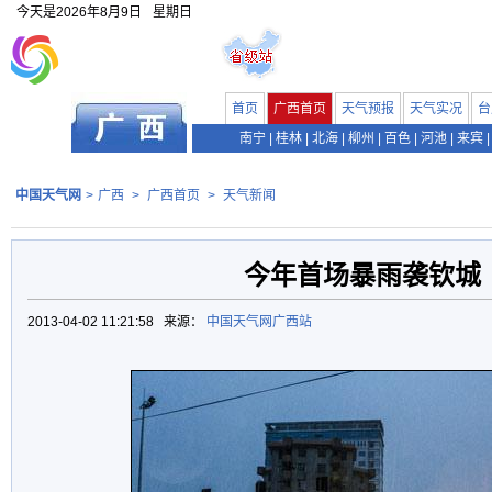
今天是
2026年8月9日
星期日
首页
广西首页
天气预报
天气实况
台
南宁
|
桂林
|
北海
|
柳州
|
百色
|
河池
|
来宾
|
中国天气网
>
广西
>
广西首页
>
天气新闻
今年首场暴雨袭钦城
2013-04-02 11:21:58 来源：
中国天气网广西站