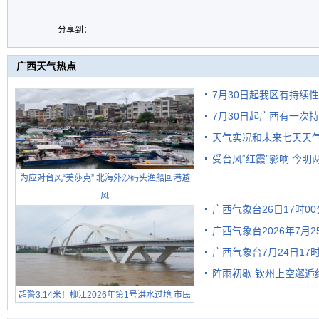
分享到：
广西天气热点
7月30日起我区有持续
7月30日起广西有一次
天气实况和未来七天天
受台风“红霞”影响 今
为应对台风“美莎克” 北海外沙码头渔船回港避
有较强降雨
风
广西气象台26日17时0
广西气象台2026年7月
广西气象台7月24日1
级预警
阵雨初歇 钦州上空邂逅
超警3.14米！柳江2026年第1号洪水过境 市民
在堤岸见证汛况