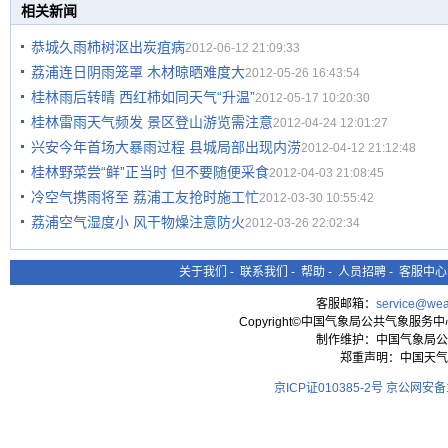
相关新闻
恭城久雨柿树沤出炭疽病
2012-06-12 21:09:33
荔浦连日阴雨笼罩 木材晾晒难度大
2012-05-26 16:43:54
桂林雨后转晴 西红柿如同天气“升温”
2012-05-17 10:20:30
桂林雷雨天气频发 景区登山游览需注意
2012-04-24 12:01:27
兴安今年首场大暴雨过程 县城局部出现内涝
2012-04-12 21:12:48
桂林野菜尝“鲜”正当时 但不要随便采食
2012-04-03 21:08:45
冷空气携雨将至 荔浦工友抢时施工忙
2012-03-30 10:55:42
荔浦空气湿度小 风干物燥注意防火
2012-03-26 22:02:34
关于我们
-
联系我们
-
帮助
-
人员招聘
-
客服中心
客服邮箱：
service@wea
Copyright©中国气象局公共气象服务中心 All
制作维护：中国气象局公
郑重声明：中国天气
京ICP证010385-2号
京公网安备11