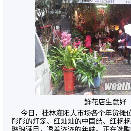
鲜花店生意好
今日，桂林灌阳大市场各个年货摊
彤彤的灯笼、红灿灿的中国结、红艳艳
琳琅满目，透着浓浓的年味。正在选购