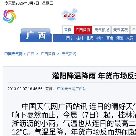
今天是
2026年8月7日
星期五
首页
广西首页
天气预报
天气实况
台
南宁
|
桂林
|
北海
|
柳州
|
百色
|
河池
|
来宾
|
中国天气网
>
广西
>
广西首页
>
天气新闻
灌阳降温降雨 年货市场反
2013-02-07 18:46:55 来源：
中国天气网广西站
中国天气网广西站讯 连日的晴好天
响下戛然而止，今晨（7日）起，桂林
淅沥沥的小雨，气温也从连日的最高二
12℃。气温虽降，年货市场反而热闹