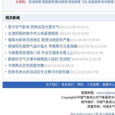
分享到：
新浪微博
搜狐微博
腾讯微博
网易微博
飞信
凤凰微博
和讯微博
相关新闻
受冷空气影响 西林出现大雾天气
2012-11-06 15:51:21
北海积极防御今年以来最强降雨
2012-07-29 21:32:03
强降水影响河池地区 致使当地损失严重
2012-06-08 15:58:33
德保阳光普照气温升幅大 早晚寒冷注意保暖
2012-03-06 21:52:59
今晨雾雨弥漫绕八桂 外出交通安全需上心
2012-02-06 11:22:59
那坡好天气方便中越两国人民赶“风流街”
2012-02-01 11:33:36
今明两天百色雨雾共舞
2011-12-29 16:39:14
田林冬修水利活动在冬日寒冷中掀热潮
2011-12-23 18:47:59
关于我们
-
联系我们
-
帮助
-
人员招聘
-
客服中心
客服邮箱：
service@wea
Copyright©中国气象局公共气象服务中心 All
制作维护：中国气象局公
郑重声明：中国天气
京ICP证010385-2号
京公网安备11