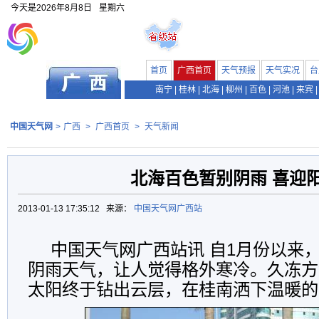
今天是
2026年8月8日
星期六
首页
广西首页
天气预报
天气实况
台
南宁
|
桂林
|
北海
|
柳州
|
百色
|
河池
|
来宾
|
中国天气网
>
广西
>
广西首页
>
天气新闻
北海百色暂别阴雨 喜迎
2013-01-13 17:35:12 来源：
中国天气网广西站
中国天气网广西站讯 自1月份以来
阴雨天气，让人觉得格外寒冷。久冻方
太阳终于钻出云层，在桂南洒下温暖的