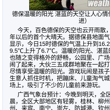
德保温暖的阳光 湛蓝的天空让人心情
进）
今天，百色德保的天空也云开雨散，
年以后的首个大晴天。据德保县地面气
显示，今日15时德保的气温上升到16.
9.5℃上升了6.7℃。温暖的阳光、湛
也随之变得格外的舒畅，公园里、广场
闹了起来，大伙三五成群地聚在一起打
尽情享受温暖的阳光。游戏玩闹是孩子
生意人抓住时机，把蹦床、儿童淘气城
场上，吸引了不少的儿童前来游玩。
广西气象台预计：今晚到明天，全
晨，全区大部地区有轻雾，桂林、柳州
州、来宾、南宁、崇左、防城港、钦州