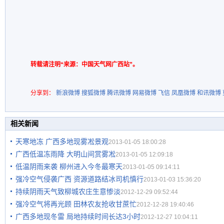
转载请注明“来源：中国天气网广西站”。
分享到：
新浪微博
搜狐微博
腾讯微博
网易微博
飞信
凤凰微博
和讯微博
相关新闻
天寒地冻 广西多地现雾凇景观
2013-01-05 18:00:28
广西低温冻雨降 大明山间赏雾凇
2013-01-05 12:09:18
低温阴雨来袭 柳州进入今冬最寒天
2013-01-05 09:14:11
强冷空气侵袭广西 资源道路结冰司机慎行
2013-01-03 15:36:20
持续阴雨天气致柳城农庄生意惨淡
2012-12-29 09:52:44
强冷空气将再光顾 田林农友抢收甘蔗忙
2012-12-28 19:40:46
广西多地现冬雷 局地持续时间长达3小时
2012-12-27 10:04:11