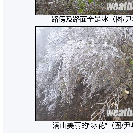
路傍及路面全是冰（图/尹
满山美丽的“冰花”（图/