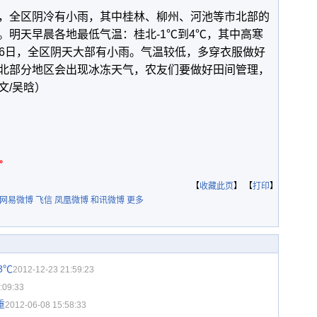
，全区阴冷有小雨，其中桂林、柳州、河池等市北部的
。明天早晨各地最低气温：桂北-1℃到4℃，其中高寒
。5-6日，全区阴天大部有小雨。气温较低，多穿衣服做好
北部分地区会出现冰冻天气，农友们要做好田间管理，
文/吴晗）
。
【
收藏此页
】 【
打印
】
网易微博
飞信
凤凰微博
和讯微博
更多
3℃
2012-12-23 21:59:23
:09:33
重
2012-06-08 15:58:33