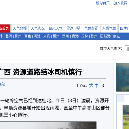
设为首页
加入收藏
西首页
天气预报
天气实况
台风天气
雷达卫星
气象影视
东盟气象
四季
林
|
北海
|
柳州
|
百色
|
河池
|
来宾
|
梧州
|
贺州
|
贵港
|
玉林
|
钦州
|
防城港
|
崇左
城市天气查询：
广西 资源道路结冰司机慎行
西站
大
中
【字体：
小
】
第一轮冷空气已经到达桂北，今日（3日）凌晨，资源开
，早晨资源县城开始出现雨淞，直至中午高寒山区部分
机需小心慎行。