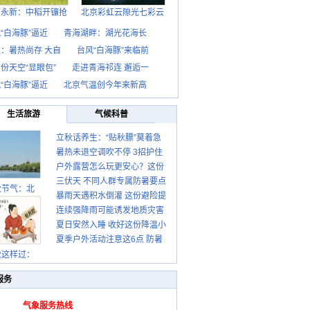
西永新：中稻开镰抢
北京彩虹云隙光七彩云
“白海豚”逼近
青海湖畔：湖光花海长
：暑热尚存 大自
台风“白海豚”来临前
份天空“显眼包”
走进青海祁连 邂逅一
“白海豚”逼近
北京气温创今年来新高
生活旅游
气候科普
立秋话养生：“贴秋膘”莫着急
暑热未退空调吹不停 3招护住
先清暑再防燥
户外露营怎么玩更安心？这份
肩颈不酸痛
三伏天 不同人群专属防暑要点
攻略请收好
秋节气：北
暴雨天遇积水倒灌 这份避险提
请收好
连续强降雨可能诱发地质灾害
示请收好
夏日安然入睡 收好这份降温小
这些前兆要知道
夏季户外活动注意这6点 防暑
贴士
秋这样过：
健身两不误
服务
气象服务热线