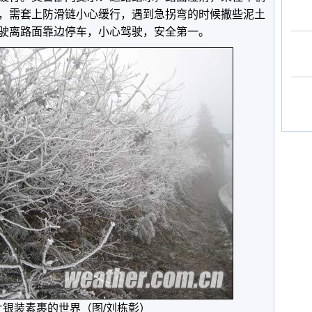
，需套上防滑链小心缓行，遇到急拐弯的时候撒些泥土
驶离路面靠边停车，小心驾驶，安全第一。
片银装素裹的世界（图/刘栋彰）