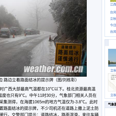
江
台风
立秋
今日
台风
立
边 路边立着路面结冰的提示牌（图/刘栋彰）
2时广西大部最高气温都在10℃以下。桂北资源最高温
高温度也只有9℃。中午11时30分，气象部门相关人员在
立
集测得，在海拔1065m的地方气温仅为-3.8℃。此时
气象
置路面结冰的提示牌，不少司机还在道路上撒上泥土防
缓行。交警部门提示：道路结冰，路面湿滑，来往车辆