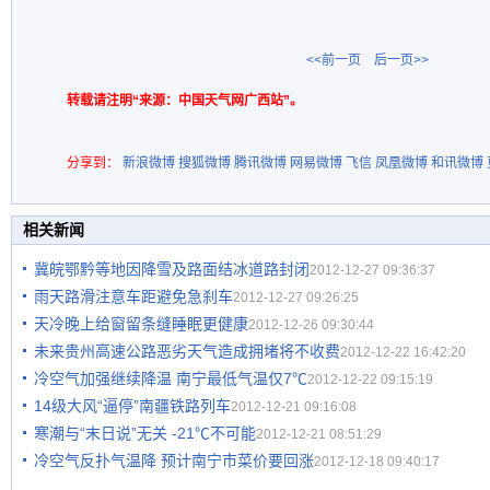
<<前一页
后一页>>
转载请注明“来源：中国天气网广西站”。
分享到：
新浪微博
搜狐微博
腾讯微博
网易微博
飞信
凤凰微博
和讯微博
相关新闻
冀皖鄂黔等地因降雪及路面结冰道路封闭
2012-12-27 09:36:37
雨天路滑注意车距避免急刹车
2012-12-27 09:26:25
天冷晚上给窗留条缝睡眠更健康
2012-12-26 09:30:44
未来贵州高速公路恶劣天气造成拥堵将不收费
2012-12-22 16:42:20
冷空气加强继续降温 南宁最低气温仅7℃
2012-12-22 09:15:19
14级大风“逼停”南疆铁路列车
2012-12-21 09:16:08
寒潮与“末日说”无关 -21℃不可能
2012-12-21 08:51:29
冷空气反扑气温降 预计南宁市菜价要回涨
2012-12-18 09:40:17