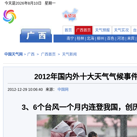
今天是
2026年8月10日
星期一
首页
广西首页
天气预报
天气实况
台
南宁
|
桂林
|
北海
|
柳州
|
百色
|
河池
|
来宾
|
中国天气网
>
广西
>
广西首页
>
天气新闻
2012年国内外十大天气气候事
2012-12-29 10:06:40 来源：
中国网
3、6个台风一个月内连登我国，创