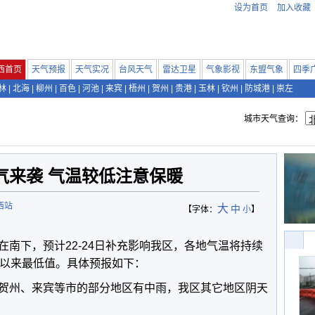
设为首页
加入收藏
西首页
天气预报
天气实况
台风天气
雷达卫星
气象影视
东盟气象
四季
林
|
北海
|
柳州
|
百色
|
河池
|
来宾
|
梧州
|
贺州
|
贵港
|
玉林
|
钦州
|
防城港
|
崇左
城市天气查询：
气来袭 气温较低注意保暖
西站
大
中
【字体：
小
】
南下，预计22-24日补充影响我区，各地气温将持续
冬以来最低值。具体预报如下：
贺州、来宾等市的部分地区有中雨，我区其它地区阴天