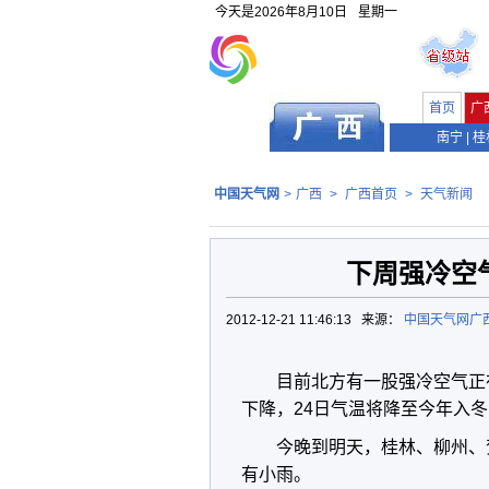
今天是
2026年8月10日
星期一
首页
广
南宁
|
桂
中国天气网
>
广西
>
广西首页
>
天气新闻
下周强冷空
2012-12-21 11:46:13 来源：
中国天气网广
目前北方有一股强冷空气正在
下降，24日气温将降至今年入
今晚到明天，桂林、柳州、
有小雨。