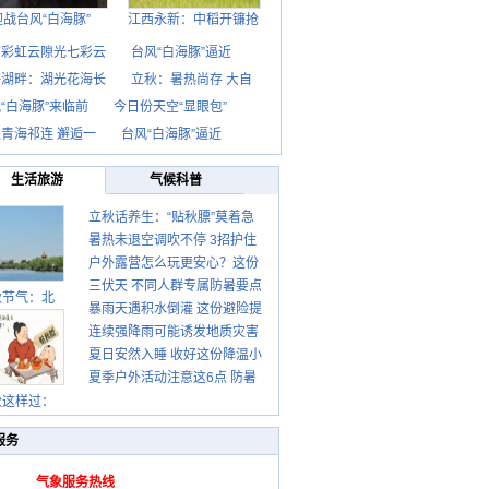
迎战台风“白海豚”
江西永新：中稻开镰抢
京彩虹云隙光七彩云
台风“白海豚”逼近
海湖畔：湖光花海长
立秋：暑热尚存 大自
“白海豚”来临前
今日份天空“显眼包”
青海祁连 邂逅一
台风“白海豚”逼近
生活旅游
气候科普
立秋话养生：“贴秋膘”莫着急
暑热未退空调吹不停 3招护住
先清暑再防燥
户外露营怎么玩更安心？这份
肩颈不酸痛
三伏天 不同人群专属防暑要点
攻略请收好
秋节气：北
暴雨天遇积水倒灌 这份避险提
请收好
连续强降雨可能诱发地质灾害
示请收好
夏日安然入睡 收好这份降温小
这些前兆要知道
夏季户外活动注意这6点 防暑
贴士
秋这样过：
健身两不误
服务
气象服务热线