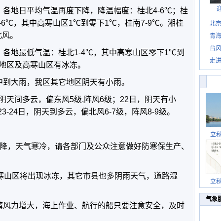
雨，各地日平均气温再度下降，降温幅度：桂北4-6℃；桂
-6℃，其中高寒山区1℃到零下1℃，桂南7-9℃。湘桂
北
北风。
青
台风
云，各地最低气温：桂北1-4℃，其中高寒山区零下1℃到
走进
部地区及高寒山区有冰冻。
有中到大雨，我区其它地区阴天有小雨。
天间多云，偏东风5级,阵风6级；22日，阴天有小
23-24日，阴天到多云，偏北风6-7级，阵风8-9级。
立
显下降，天气寒冷，请各部门及公众注意做好防寒保生产、
高寒山区将出现冰冻，其它市县也多阴雨天气，道路湿
立
气象
湾风力增大，海上作业、航行的船只要注意安全，及时