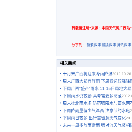
转载请注明“来源：中国天气网广西站”
分享到：
新浪微博
搜狐微博
腾讯微博
相关新闻
十月末广西将迎来降雨降温
2012-10-26 
周末广西大部有阵雨 下周将迎较强降
下周广西“盛产”雨水 11-15日局地大
下周雨水仍较勤 高考需要多防范
2012-
周末桂北雨水多 防范强降水与蓄水两
下周降雨量偏少气温高 注意节约水电
2
下周雨日较多 出行需留意天气变化
201
未来一周多阵雨雷雨 强对流天气紧相