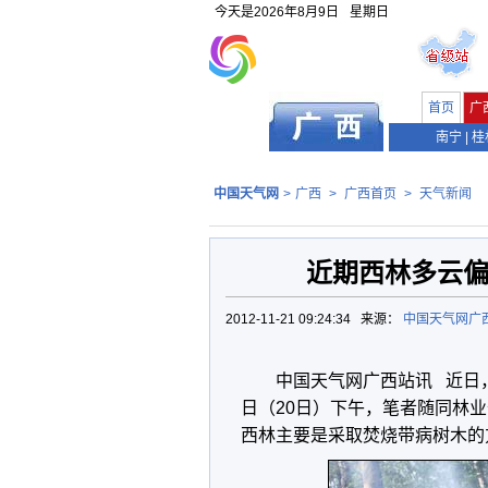
今天是
2026年8月9日
星期日
首页
广
南宁
|
桂
中国天气网
>
广西
>
广西首页
>
天气新闻
近期西林多云偏
2012-11-21 09:24:34 来源：
中国天气网广
中国天气网广西站讯 近日
日（20日）下午，笔者随同林
西林主要是采取焚烧带病树木的