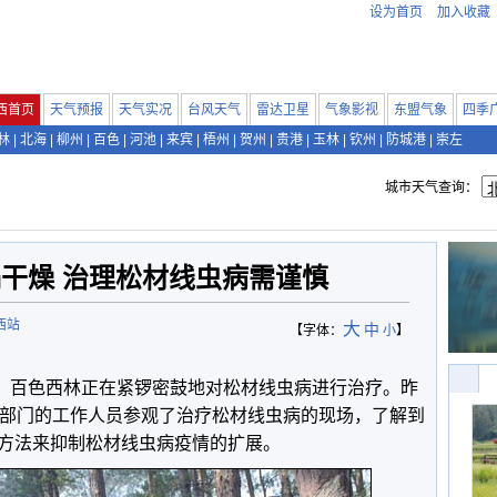
设为首页
加入收藏
西首页
天气预报
天气实况
台风天气
雷达卫星
气象影视
东盟气象
四季
林
|
北海
|
柳州
|
百色
|
河池
|
来宾
|
梧州
|
贺州
|
贵港
|
玉林
|
钦州
|
防城港
|
崇左
城市天气查询：
干燥 治理松材线虫病需谨慎
西站
大
中
【字体：
小
】
，百色西林正在紧锣密鼓地对松材线虫病进行治疗。昨
业部门的工作人员参观了治疗松材线虫病的现场，了解到
方法来抑制松材线虫病疫情的扩展。