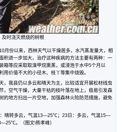
及时浇灭燃烧的树根
10月份以来，西林天气以干燥居多，水汽蒸发量大，相
面积进一步加大，治疗这种疾病的方法主要有两种：一
装箱等应采取取溴甲烷熏蒸，或浸泡于水中5个月以
利用价值不大的小径木、枝丫等集中烧毁。
天，我县仍以多云和晴天为主，比较适宜开展松材线虫
节，空气干燥，大量干枯的枝叶落在地上，极易引发森
树的地方扫出一片空地，加强森林火险防范措施，避免
：晴转多云，气温13—25℃；23日：多云，气温15—
3—25℃。（图文\熊孝峰）