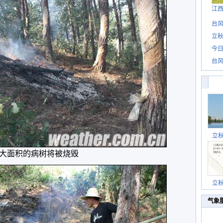
江
台风
立秋
今日
台风
立
大面积的病树将被烧毁
立
气象