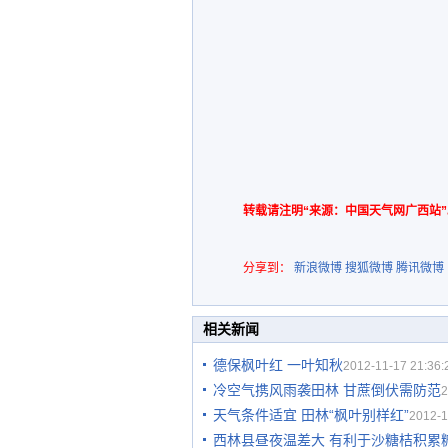
转载请注明“来源：中国天气网广西站”
分享到：
新浪微博
搜狐微博
腾讯微博
相关新闻
德保枫叶红 一叶知秋
2012-11-17 21:36:
冷空气携风雨袭田林 甘蔗倒伏需防范
2
天气条件适宜 田林“枫叶别样红”
2012-1
西林县昼夜温差大 有利于沙糖桔积累