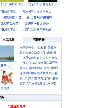
西永新：中稻开镰抢
北京彩虹云隙光七彩云
“白海豚”逼近
青海湖畔：湖光花海长
：暑热尚存 大自
台风“白海豚”来临前
份天空“显眼包”
走进青海祁连 邂逅一
“白海豚”逼近
北京气温创今年来新高
生活旅游
气候科普
立秋话养生：“贴秋膘”莫着急
暑热未退空调吹不停 3招护住
先清暑再防燥
户外露营怎么玩更安心？这份
肩颈不酸痛
三伏天 不同人群专属防暑要点
攻略请收好
秋节气：北
暴雨天遇积水倒灌 这份避险提
请收好
连续强降雨可能诱发地质灾害
示请收好
夏日安然入睡 收好这份降温小
这些前兆要知道
夏季户外活动注意这6点 防暑
贴士
秋这样过：
健身两不误
服务
气象服务热线