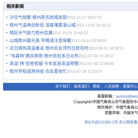
相关新闻
冷空气频繁 梧州蔗农抢晴收割
2012-11-17 18:57:37
梧州气温再创新低 清晨薄雾漫山城
2012-11-01 10:30:12
晴好天气助力梧州花展
2012-10-31 14:44:22
山城梧州晨光美 早晚请注意保暖
2012-10-14 10:09:20
近日晴热高温重返 梧州农友顶烈日抢农时
2012-08-01 18:38:51
“韦森特”携风带雨 梧州告别多日炎热
2012-07-24 15:28:17
高温“烤”验苍梧城 今年首发高温预警
2012-07-20 22:09:30
梧州早稻成熟待收 农友夏收忙
2012-07-18 21:53:37
关于我们
-
联系我们
-
帮助
-
人员招聘
-
客服中心
客服邮箱：
service@wea
Copyright©中国气象局公共气象服务中心 All
制作维护：中国气象局公
郑重声明：中国天气
京ICP证010385-2号
京公网安备11