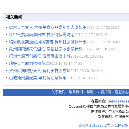
相关新闻
周末天气宜人 梧州美食商品嘉年华人潮如织
2012-11-17 22:23:37
冷空气携风雨袭田林 甘蔗倒伏需防范
2012-11-17 19:23:45
临近收获期遭受风雨袭击 贺州甘蔗倒伏严重
2012-11-12 15:16:46
象州阴雨连天气温低 晚稻甘蔗收割早计划
2012-11-07 13:15:42
梧州气温再创新低 清晨薄雾漫山城
2012-11-01 10:30:12
晴好天气助力梧州花展
2012-10-31 14:44:22
贺州近期晴好天气 有利于甘蔗成熟
2012-10-23 18:48:44
山城梧州晨光美 早晚请注意保暖
2012-10-14 10:09:20
关于我们
-
联系我们
-
帮助
-
人员招聘
-
客服中心
客服邮箱：
service@wea
Copyright©中国气象局公共气象服务中心 All
制作维护：中国气象局公
郑重声明：中国天气
京ICP证010385-2号
京公网安备11