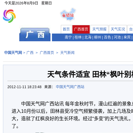
今天是
2026年8月9日
星期日
首页
广西首页
天气预报
天气实况
台
南宁
|
桂林
|
北海
|
柳州
|
百色
|
河池
|
来宾
|
中国天气网
>
广西
>
广西首页
>
天气新闻
天气条件适宜 田林“枫叶别
2012-11-11 18:23:48 来源：
中国天气网广西站
中国天气网广西站讯 每年金秋时节，漫山红遍的景象
进入10月份以后，田林县受冷空气频繁侵袭，加上几场及
大，造就了红枫良好的生长环境。经过“多变”的天气洗礼，
了。