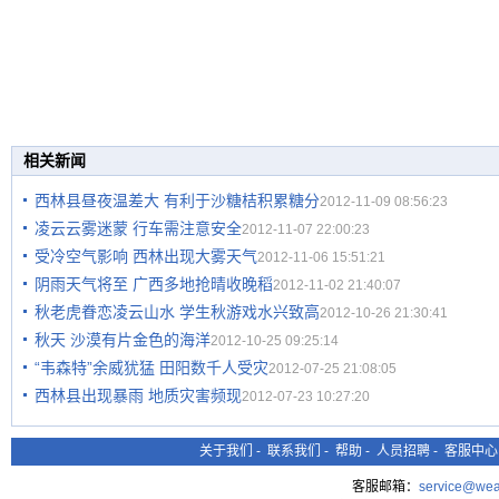
相关新闻
西林县昼夜温差大 有利于沙糖桔积累糖分
2012-11-09 08:56:23
凌云云雾迷蒙 行车需注意安全
2012-11-07 22:00:23
受冷空气影响 西林出现大雾天气
2012-11-06 15:51:21
阴雨天气将至 广西多地抢晴收晚稻
2012-11-02 21:40:07
秋老虎眷恋凌云山水 学生秋游戏水兴致高
2012-10-26 21:30:41
秋天 沙漠有片金色的海洋
2012-10-25 09:25:14
“韦森特”余威犹猛 田阳数千人受灾
2012-07-25 21:08:05
西林县出现暴雨 地质灾害频现
2012-07-23 10:27:20
关于我们
-
联系我们
-
帮助
-
人员招聘
-
客服中心
客服邮箱：
service@wea