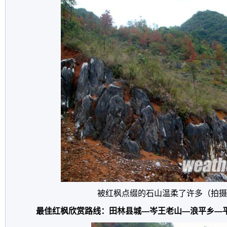
被红枫点缀的石山温柔了许多（拍摄
最佳红枫欣赏路线：田林县城—岑王老山—浪平乡—