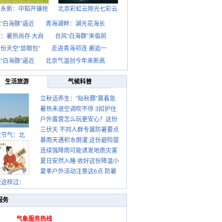
西永新：中稻开镰抢
北京彩虹云隙光七彩云
“白海豚”逼近
青海湖畔：湖光花海长
：暑热尚存 大自
台风“白海豚”来临前
份天空“显眼包”
走进青海祁连 邂逅一
“白海豚”逼近
北京气温创今年来新高
生活旅游
气候科普
立秋话养生：“贴秋膘”莫着急
暑热未退空调吹不停 3招护住
先清暑再防燥
户外露营怎么玩更安心？这份
肩颈不酸痛
三伏天 不同人群专属防暑要点
攻略请收好
秋节气：北
暴雨天遇积水倒灌 这份避险提
请收好
连续强降雨可能诱发地质灾害
示请收好
夏日安然入睡 收好这份降温小
这些前兆要知道
夏季户外活动注意这6点 防暑
贴士
秋这样过：
健身两不误
服务
气象服务热线