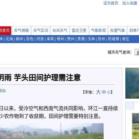
设为首页
加入收藏
西首页
天气预报
天气实况
台风天气
雷达卫星
气象影视
东盟气象
四季
林
|
北海
|
柳州
|
百色
|
河池
|
来宾
|
梧州
|
贺州
|
贵港
|
玉林
|
钦州
|
防城港
|
崇左
城市天气查询：
阴雨 芋头田间护理需注意
西站
大
中
【字体：
小
】
月3日以来，受冷空气和西南气流共同影响，环江一直持续
少农作物到了收获期，田间护理需要特别注意。