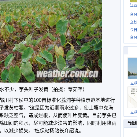
江
台风
立秋
今日
台风
立
水不少，芋头叶子发黄（拍摄：覃茹芊）
都川村下侯屯的100亩标准化荔浦芋种植示范基地进行
子发黄枯萎。“这是因为近期雨水过多，使土壤中充满
立
系缺乏空气，造成烂根，从而使叶片变黄。目前芋头已
除田间的积水，尽可能减少渍害的影响，同时利用降雨
气象
，以减少损失。”植保站杨站长介绍说。