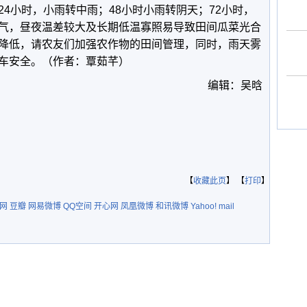
4小时，小雨转中雨；48小时小雨转阴天；72小时，
气，昼夜温差较大及长期低温寡照易导致田间瓜菜光合
降低，请农友们加强农作物的田间管理，同时，雨天雾
车安全。（作者：覃茹芊）
编辑：吴晗
【
收藏此页
】 【
打印
】
网
豆瓣
网易微博
QQ空间
开心网
凤凰微博
和讯微博
Yahoo! mail