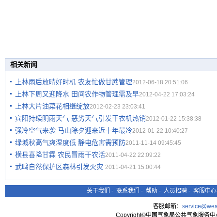
相关新闻
上林雨后放晴好时机 农友忙做甘蔗管理
2012-06-18 20:51:06
上林下周又迎降水 田间农作物管理需及早
2012-04-22 17:03:24
上林大片油菜花相继绽放
2012-02-23 23:03:41
宾阳持续阴雨天气 恶劣天气引发干衣机热销
2012-01-22 15:38:38
强冷空气来袭 马山除夕迎来近十年最冷
2012-01-22 10:40:27
绿城秋高气爽湿度低 静电危害需预防
2011-11-14 09:45:45
横县喜降甘霖 农民冒雨干农活
2011-04-22 22:09:22
武鸣自然保护区森林引发火灾
2011-04-21 15:00:44
关于我们
-
联系我们
-
帮助
-
人员招聘
-
客服中心
客服邮箱：
service@wea
Copyright©中国气象局公共气象服务中心 All