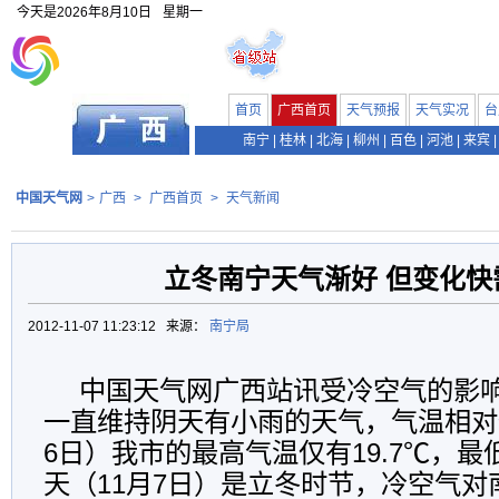
今天是
2026年8月10日
星期一
首页
广西首页
天气预报
天气实况
台
南宁
|
桂林
|
北海
|
柳州
|
百色
|
河池
|
来宾
|
中国天气网
>
广西
>
广西首页
>
天气新闻
立冬南宁天气渐好 但变化快
2012-11-07 11:23:12 来源：
南宁局
中国天气网广西站讯受冷空气的影
一直维持阴天有小雨的天气，气温相对
6日）我市的最高气温仅有19.7℃，最低
天（11月7日）是立冬时节，冷空气