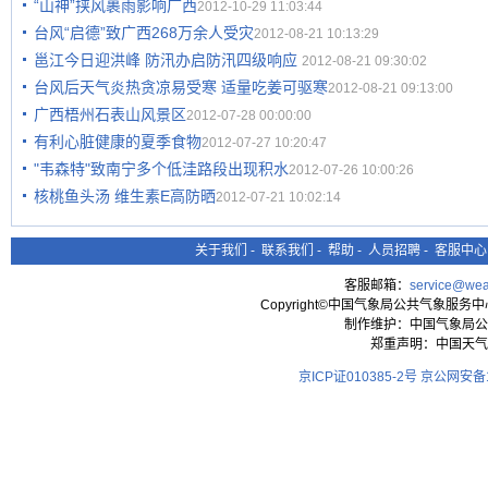
“山神”挟风裹雨影响广西
2012-10-29 11:03:44
台风“启德”致广西268万余人受灾
2012-08-21 10:13:29
邕江今日迎洪峰 防汛办启防汛四级响应
2012-08-21 09:30:02
台风后天气炎热贪凉易受寒 适量吃姜可驱寒
2012-08-21 09:13:00
广西梧州石表山风景区
2012-07-28 00:00:00
有利心脏健康的夏季食物
2012-07-27 10:20:47
"韦森特"致南宁多个低洼路段出现积水
2012-07-26 10:00:26
核桃鱼头汤 维生素E高防晒
2012-07-21 10:02:14
关于我们
-
联系我们
-
帮助
-
人员招聘
-
客服中心
客服邮箱：
service@wea
Copyright©中国气象局公共气象服务中心 All
制作维护：中国气象局公
郑重声明：中国天气
京ICP证010385-2号
京公网安备11