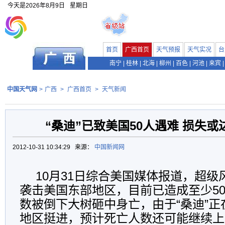
今天是
2026年8月9日
星期日
首页
广西首页
天气预报
天气实况
台
南宁
|
桂林
|
北海
|
柳州
|
百色
|
河池
|
来宾
|
中国天气网
>
广西
>
广西首页
>
天气新闻
“桑迪”已致美国50人遇难 损失或
2012-10-31 10:34:29 来源：
中国新闻网
10月31日综合美国媒体报道，超级风
袭击美国东部地区，目前已造成至少5
数被倒下大树砸中身亡，由于“桑迪”
地区挺进，预计死亡人数还可能继续上