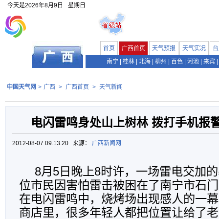
今天是
2026年8月9日
星期日
首页
广西首页
天气预报
天气实况
台
南宁
|
桂林
|
北海
|
柳州
|
百色
|
河池
|
来宾
|
中国天气网
>
广西
>
广西首页
>
天气新闻
电闪雷鸣身处山上树林 拨打手机报
2012-08-07 09:13:20 来源：
广西新闻网
8月5日晚上8时许，一场雷电交加
位市民因害怕雷击被困在了南宁市石门
在电闪雷鸣中，烧烤场出现感人的一幕
商店里，很多年轻人都把位置让给了老