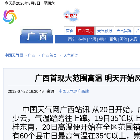
今天是
2026年8月8日
星期六
首页
广西首页
天气预报
天气实况
台
南宁
|
桂林
|
北海
|
柳州
|
百色
|
河池
|
来宾
|
中国天气网
>
广西
>
广西首页
>
天气新闻
广西首现大范围高温 明天开始
2012-07-22 16:30:49 来源：
中国天气网广西站
中国天气网广西站讯 从20日开始
少云，气温蹭蹭往上蹿。19日35℃以
桂东南，20日高温便开始在全区范围铺
有60个县市日最高气温在35℃以上，