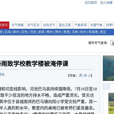
设为首页
加入收藏
西首页
天气预报
天气实况
台风天气
雷达卫星
气象影视
东盟气象
四季
林
|
北海
|
柳州
|
百色
|
河池
|
来宾
|
梧州
|
贺州
|
贵港
|
玉林
|
钦州
|
防城港
|
崇左
城市天气查询：
降雨致学校教学楼被淹停课
西站
大
中
【字体：
小
】
槽和切变线影响，河池巴马县持续强降雨，7月16日至18
，导致不少低洼的地方排水不畅，造成严重涝灾。受灾点
其中位于县城南郊的巴马镇向阳小学受灾较严重，其一
半人高的积水中，教室内的桌椅已被老师们紧急搬走。