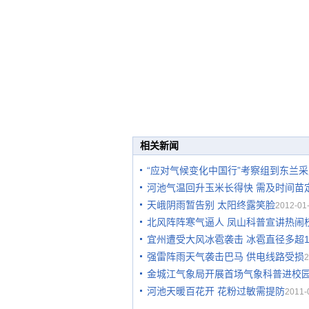
相关新闻
“应对气候变化中国行”考察组到东兰采
河池气温回升玉米长得快 需及时间苗
天峨阴雨暂告别 太阳终露笑脸
2012-01-
北风阵阵寒气逼人 凤山科普宣讲热闹
宜州遭受大风冰雹袭击 冰雹直径多超
强雷阵雨天气袭击巴马 供电线路受损
2
金城江气象局开展首场气象科普进校
河池天暖百花开 花粉过敏需提防
2011-