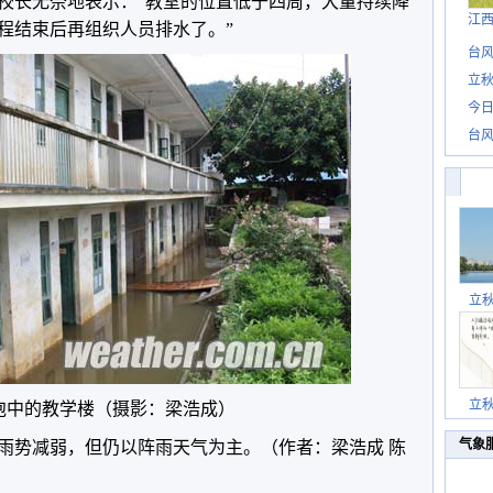
校长无奈地表示：“教室的位置低于四周，大量持续降
江
程结束后再组织人员排水了。”
台风
立秋
今日
台风
立
立
泡中的教学楼（摄影：梁浩成）
气象
雨势减弱，但仍以阵雨天气为主。
（作者：梁浩成 陈