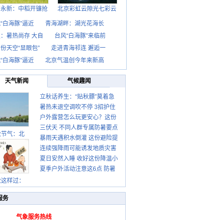
西永新：中稻开镰抢
北京彩虹云隙光七彩云
“白海豚”逼近
青海湖畔：湖光花海长
：暑热尚存 大自
台风“白海豚”来临前
份天空“显眼包”
走进青海祁连 邂逅一
“白海豚”逼近
北京气温创今年来新高
天气新闻
气候趣闻
立秋话养生：“贴秋膘”莫着急
暑热未退空调吹不停 3招护住
先清暑再防燥
户外露营怎么玩更安心？这份
肩颈不酸痛
三伏天 不同人群专属防暑要点
攻略请收好
秋节气：北
暴雨天遇积水倒灌 这份避险提
请收好
连续强降雨可能诱发地质灾害
示请收好
夏日安然入睡 收好这份降温小
这些前兆要知道
夏季户外活动注意这6点 防暑
贴士
健身两不误
秋这样过：
服务
气象服务热线