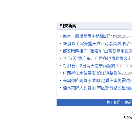
相关新闻
南京一廊桥暴雨中坍塌2死4伤
2012-07-
35度以上室外露天作业可享高温津贴
2
都安晴阴相间 “密洛陀”山葡萄基地忙
“杜苏芮”致广东、广西多地遭暴雨袭击
7月1日、2日两天南宁雨频繁
2012-07-0
广西柳江水位暴涨 沿江道路受淹
2012-
来宾强降雨趋于减弱 地质灾害仍需防
桂林突降大到暴雨 市区部分路段出现
关于我们
-
联系
Cop