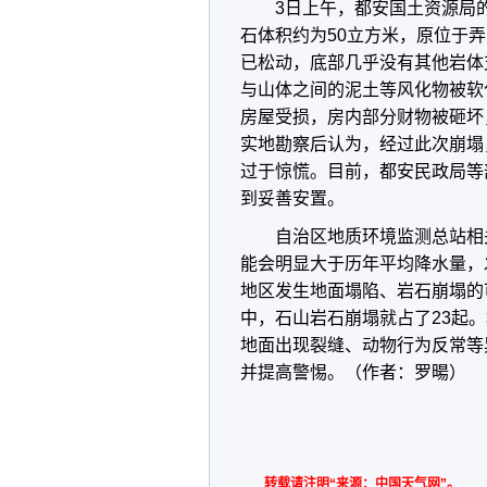
3日上午，都安国土资源局
石体积约为50立方米，原位于弄
已松动，底部几乎没有其他岩体
与山体之间的泥土等风化物被软
房屋受损，房内部分财物被砸坏
实地勘察后认为，经过此次崩塌
过于惊慌。目前，都安民政局等
到妥善安置。
自治区地质环境监测总站相
能会明显大于历年平均降水量，
地区发生地面塌陷、岩石崩塌的可
中，石山岩石崩塌就占了23起
地面出现裂缝、动物行为反常等
并提高警惕。（作者：罗暘）
转载请注明“来源：中国天气网”。