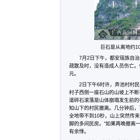
巨石是从离地约1
7月2日下午，都安瑶族自
疏散及时，没有造成人员伤亡。
元。
2日下午6时许，弄池村村
村子西侧一座石山的山坡上不断
道碎石滚落是山体崩塌发生前的
知山下的村民撤离。几分钟后，
全地带不到10秒，山上突然传
脚的多间民房。“如果再晚撤离
有余悸。