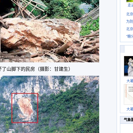
走
北
为防
北
“糖
坏了山脚下的民房（摄影：甘建生）
大
大
气象