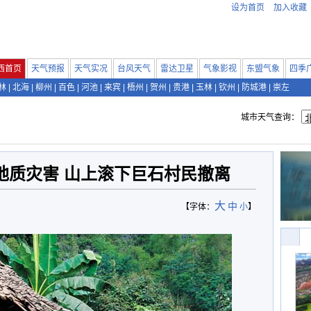
设为首页
加入收藏
西首页
天气预报
天气实况
台风天气
雷达卫星
气象影视
东盟气象
四季
林
|
北海
|
柳州
|
百色
|
河池
|
来宾
|
梧州
|
贺州
|
贵港
|
玉林
|
钦州
|
防城港
|
崇左
城市天气查询：
地质灾害 山上滚下巨石村民撤离
大
中
【字体：
小
】