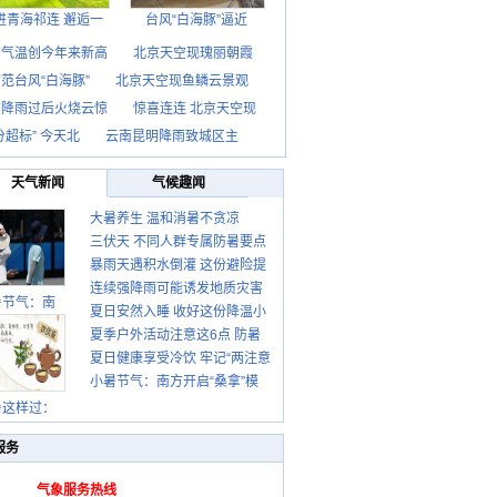
进青海祁连 邂逅一
台风“白海豚”逼近
京气温创今年来新高
北京天空现瑰丽朝霞
范台风“白海豚”
北京天空现鱼鳞云景观
京降雨过后火烧云惊
惊喜连连 北京天空现
分超标” 今天北
云南昆明降雨致城区主
天气新闻
气候趣闻
大暑养生 温和消暑不贪凉
三伏天 不同人群专属防暑要点
暴雨天遇积水倒灌 这份避险提
请收好
连续强降雨可能诱发地质灾害
示请收好
暑节气：南
夏日安然入睡 收好这份降温小
这些前兆要知道
夏季户外活动注意这6点 防暑
贴士
夏日健康享受冷饮 牢记“两注意
健身两不误
小暑节气：南方开启“桑拿”模
一控制”
式 北方陆续进入雨季
暑这样过：
服务
气象服务热线