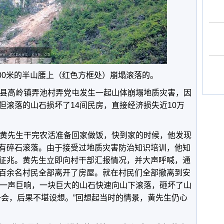
00米的半山腰上（红色方框处）崩塌滚落的。
治县高岭镇弄池村弄党屯发生一起山体崩塌地质灾害，因
但滚落的山石损坏了14间民房，直接经济损失近10万
民黄先生干完农活准备回家做饭，快到家的时候，他发现
有碎石滚落。由于接受过地质灾害防治知识培训，他知
征兆。黄先生立即向村干部汇报情况，并大声呼喊，通
百余名村民全部离开了房屋。就在村民们全部撤离到安
来一声巨响，一块巨大的山石快速向山下滚落，砸坏了山
一会，后果不堪设想。”回想起当时的情景，黄先生仍心