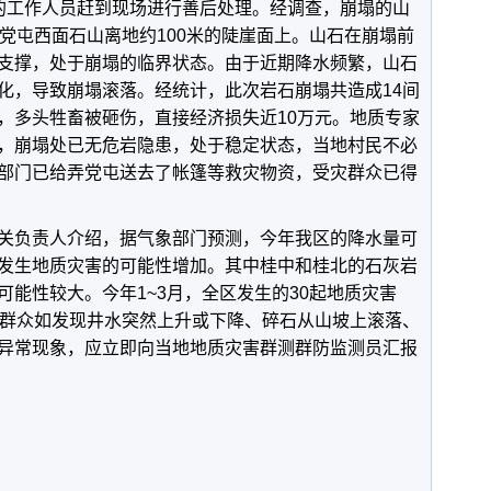
的工作人员赶到现场进行善后处理。经调查，崩塌的山
党屯西面石山离地约100米的陡崖面上。山石在崩塌前
支撑，处于崩塌的临界状态。由于近期降水频繁，山石
化，导致崩塌滚落。经统计，此次岩石崩塌共造成14间
，多头牲畜被砸伤，直接经济损失近10万元。地质专家
，崩塌处已无危岩隐患，处于稳定状态，当地村民不必
部门已给弄党屯送去了帐篷等救灾物资，受灾群众已得
关负责人介绍，据气象部门预测，今年我区的降水量可
发生地质灾害的可能性增加。其中桂中和桂北的石灰岩
能性较大。今年1~3月，全区发生的30起地质灾害
。群众如发现井水突然上升或下降、碎石从山坡上滚落、
异常现象，应立即向当地地质灾害群测群防监测员汇报