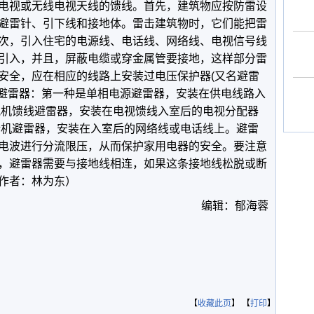
电视或无线电视天线的馈线。首先，建筑物应按防雷设
避雷针、引下线和接地体。雷击建筑物时，它们能把雷
次，引入住宅的电源线、电话线、网络线、电视信号线
引入，并且，屏蔽电缆或穿金属管要接地，这样部分雷
安全，应在相应的线路上安装过电压保护器(又名避雷
种避雷器：第一种是单相电源避雷器，安装在供电线路入
视机馈线避雷器，安装在电视馈线入室后的电视分配器
话机避雷器，安装在入室后的网络线或电话线上。避雷
电波进行分流限压，从而保护家用电器的安全。要注意
，避雷器需要与接地线相连，如果这条接地线松脱或断
作者：林为东）
编辑：郁海蓉
【
收藏此页
】 【
打印
】