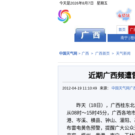
今天是
2026年8月7日
星期五
首页
广
南宁
|
桂
中国天气网
>
广西
>
广西首页
>
天气新闻
近期广西频遭
2012-04-19 11:10:49 来源：
中国天气网广
昨天（18日），广西桂东
从08时～15时45分，广西各
港、岑溪、横县、钟山、灌阳、
布雷电黄色预警，提醒广大公众