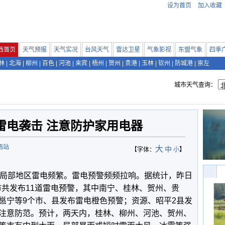
设为首页
加入收藏
西首页
天气预报
天气实况
台风天气
雷达卫星
气象影视
东盟气象
四季
林
|
北海
|
柳州
|
百色
|
河池
|
来宾
|
梧州
|
贺州
|
贵港
|
玉林
|
钦州
|
防城港
|
崇左
城市天气查询：
雷电袭击 注意防护家用电器
西站
大
中
【字体：
小
】
北局部地区雷电频繁。雷电预警频频拉响。据统计，昨日
地市共发布11道雷电预警，其中南宁、桂林、贺州、贵
邕宁等9个市、县发布雷电橙色预警；资源、昭平2县发
注意防范。预计，两天内，桂林、柳州、河池、贺州、