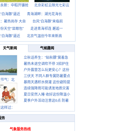
西永新：中稻开镰抢
北京彩虹云隙光七彩云
“白海豚”逼近
青海湖畔：湖光花海长
：暑热尚存 大自
台风“白海豚”来临前
份天空“显眼包”
走进青海祁连 邂逅一
“白海豚”逼近
北京气温创今年来新高
天气新闻
气候趣闻
立秋话养生：“贴秋膘”莫着急
暑热未退空调吹不停 3招护住
先清暑再防燥
户外露营怎么玩更安心？这份
肩颈不酸痛
三伏天 不同人群专属防暑要点
攻略请收好
秋节气：北
暴雨天遇积水倒灌 这份避险提
请收好
连续强降雨可能诱发地质灾害
示请收好
夏日安然入睡 收好这份降温小
这些前兆要知道
夏季户外活动注意这6点 防暑
贴士
健身两不误
秋这样过：
服务
气象服务热线