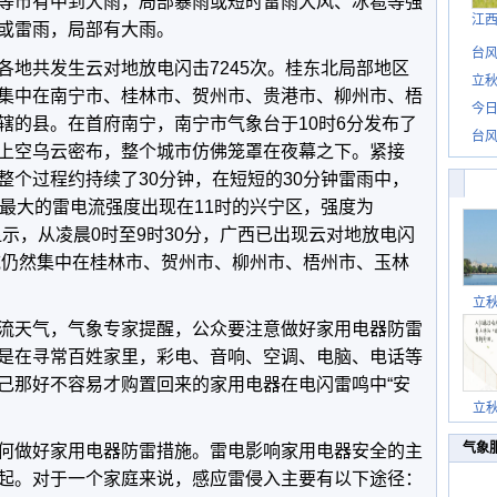
等市有中到大雨，局部暴雨或短时雷雨大风、冰雹等强
江
或雷雨，局部有大雨。
台风
各地共发生云对地放电闪击7245次。桂东北局部地区
立秋
集中在南宁市、桂林市、贺州市、贵港市、柳州市、梧
今日
辖的县。在首府南宁，南宁市气象台于10时6分发布了
台风
上空乌云密布，整个城市仿佛笼罩在夜幕之下。紧接
整个过程约持续了30分钟，在短短的30分钟雷雨中，
中最大的雷电流强度出现在11时的兴宁区，强度为
据显示，从凌晨0时至9时30分，广西已出现云对地放电闪
区域仍然集中在桂林市、贺州市、柳州市、梧州市、玉林
立
流天气，气象专家提醒，公众要注意做好家用电器防雷
是在寻常百姓家里，彩电、音响、空调、电脑、电话等
己那好不容易才购置回来的家用电器在电闪雷鸣中“安
立
气象
何做好家用电器防雷措施。雷电影响家用电器安全的主
起。对于一个家庭来说，感应雷侵入主要有以下途径：