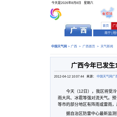
今天是
2026年8月8日
星期六
首页
广
南宁
|
桂
中国天气网
>
广西
>
广西首页
>
天气新闻
广西今年已发生1
2012-04-12 10:07:44 来源：
中国天气网广
今天（12日），我区将受
雨大风、冰雹等强对流天气。预
等市的部分地区有阵雨或雷雨，
据自治区防雷中心最新监测