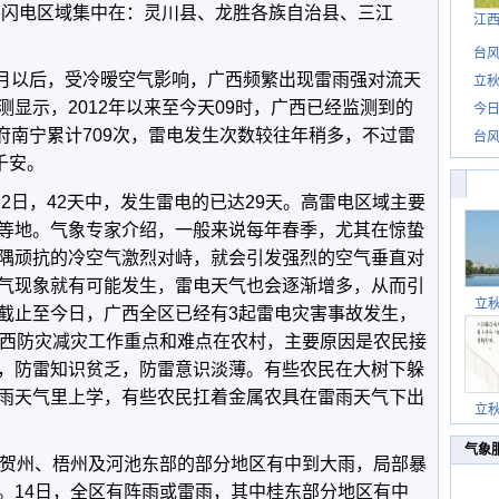
主要闪电区域集中在：灵川县、龙胜各族自治县、三江
江
台风
入3月以后，受冷暧空气影响，广西频繁出现雷雨强对流天
立秋
显示，2012年以来至今天09时，广西已经监测到的
今日
首府南宁累计709次，雷电发生次数较往年稍多，不过雷
台风
千安。
12日，42天中，发生雷电的已达29天。高雷电区域主要
等地。气象专家介绍，一般来说每年春季，尤其在惊蛰
隅顽抗的冷空气激烈对峙，就会引发强烈的空气垂直对
气现象就有可能发生，雷电天气也会逐渐增多，从而引
立
截止至今日，广西全区已经有3起雷电灾害事故发生，
广西防灾减灾工作重点和难点在农村，主要原因是农民接
，防雷知识贫乏，防雷意识淡薄。有些农民在大树下躲
雨天气里上学，有些农民扛着金属农具在雷雨天气下出
立
气象
、贺州、梧州及河池东部的部分地区有中到大雨，局部暴
。14日，全区有阵雨或雷雨，其中桂东部分地区有中