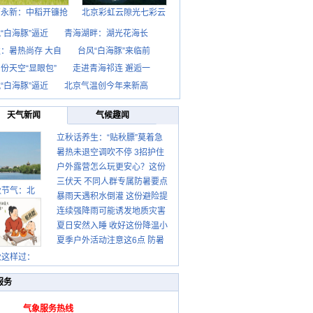
西永新：中稻开镰抢
北京彩虹云隙光七彩云
“白海豚”逼近
青海湖畔：湖光花海长
：暑热尚存 大自
台风“白海豚”来临前
份天空“显眼包”
走进青海祁连 邂逅一
“白海豚”逼近
北京气温创今年来新高
天气新闻
气候趣闻
立秋话养生：“贴秋膘”莫着急
暑热未退空调吹不停 3招护住
先清暑再防燥
户外露营怎么玩更安心？这份
肩颈不酸痛
三伏天 不同人群专属防暑要点
攻略请收好
秋节气：北
暴雨天遇积水倒灌 这份避险提
请收好
连续强降雨可能诱发地质灾害
示请收好
夏日安然入睡 收好这份降温小
这些前兆要知道
夏季户外活动注意这6点 防暑
贴士
健身两不误
秋这样过：
服务
气象服务热线