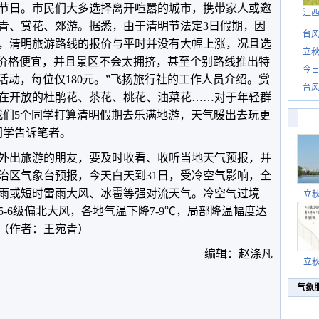
节日。市民们大多选择离开喧嚣的城市，携带家人或邀
江
青、赏花、郊游。据悉，由于清明节法定3日假期，因
台风
，清明旅游路线的报价与平时并没有大幅上涨，况且选
立秋
，价格便宜，并且景区不会太拥挤，甚至个别路线推出特
今日
活动，每位仅180元。”飞扬旅行社的工作人员介绍。赏
台风
在开放的杜鹃花、茶花、桃花、油菜花……对于年轻群
我们5个同学打算清明假期去乐满地游，天气暖出去玩更
同学告诉笔者。
外出旅游的朋友，要及时收看、收听当地天气预报，并
治区气象台预报，今天白天到31日，受冷空气影响，全
雨或短时雷雨大风、冰雹等强对流天气。冷空气过境
立
-6级偏北大风，各地气温下降7-9℃，局部降温幅度达
。（作者：王宛青）
编辑：赵涤凡
立
气象