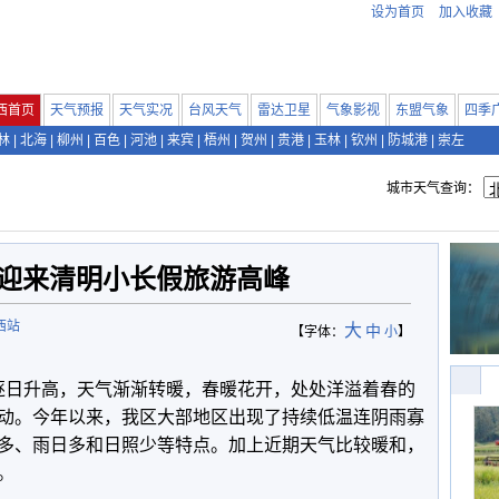
设为首页
加入收藏
西首页
天气预报
天气实况
台风天气
雷达卫星
气象影视
东盟气象
四季
林
|
北海
|
柳州
|
百色
|
河池
|
来宾
|
梧州
|
贺州
|
贵港
|
玉林
|
钦州
|
防城港
|
崇左
城市天气查询：
 迎来清明小长假旅游高峰
西站
大
中
【字体：
小
】
温逐日升高，天气渐渐转暖，春暖花开，处处洋溢着春的
动。今年以来，我区大部地区出现了持续低温连阴雨寡
多、雨日多和日照少等特点。加上近期天气比较暖和，
。