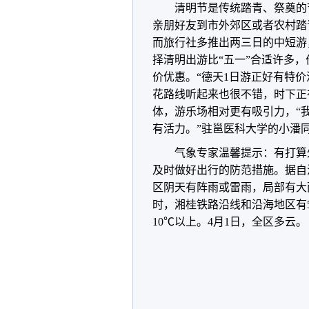
清明节是传统踏青、祭奠的
亲朋好友到市外郊区或者农村踏
而旅行社多推出两三日的中短游
择清明出游比“五一”合适许多
价优惠。“德天1日游正好有特价
花路线听起来也很不错，时下正
体，游乐场相对更有吸引力，“
有活力。”驻邕医科大学的小潘
气象专家温馨提示：有打算
及时做好出行的防范措施。据自
区阴天有阵雨或雷雨，局部有大
时，湘桂铁路沿线和沿海地区有5
10℃以上。4月1日，全区多云