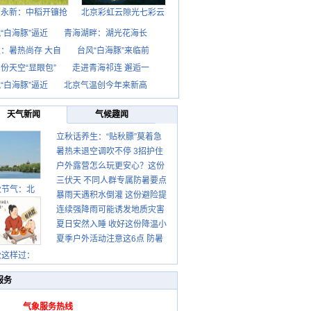
西永新：中稻开镰抢
北京彩虹云隙光七彩云
“白海豚”逼近
青海湖畔：湖光花海长
：暑热尚存 大自
台风“白海豚”来临前
份天空“显眼包”
走进青海祁连 邂逅一
“白海豚”逼近
北京气温创今年来新高
天气新闻
气候趣闻
立秋话养生：“贴秋膘”莫着急
暑热未退空调吹不停 3招护住
先清暑再防燥
户外露营怎么玩更安心？这份
肩颈不酸痛
三伏天 不同人群专属防暑要点
攻略请收好
秋节气：北
暴雨天遇积水倒灌 这份避险提
请收好
连续强降雨可能诱发地质灾害
示请收好
夏日安然入睡 收好这份降温小
这些前兆要知道
夏季户外活动注意这6点 防暑
贴士
健身两不误
秋这样过：
服务
气象服务热线