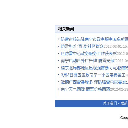
相关新闻
防雷审核进驻南宁市政务服务五象新
防雷科普“直通”社区群众
2012-03-01 15:
区防雷中心政务服务工作获表彰
2012-0
南宁启动户外广告牌“防雷安保”
2011-04
桂东北局部地区出现强雷暴 小心防雷
3月3日感应雷致南宁一小区电梯罢工
2
近期广西雷暴增多 谨防强雷电灾害发
南宁天气回暖 蔬菜价格回落
2012-02-23
关于我们
-
联系
Cop