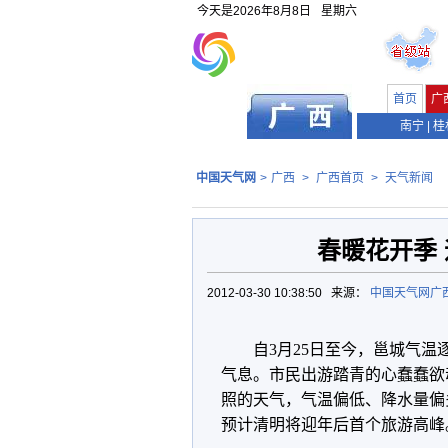
今天是
2026年8月8日
星期六
首页
广
南宁
|
桂
中国天气网
>
广西
>
广西首页
>
天气新闻
春暖花开季
2012-03-30 10:38:50 来源：
中国天气网广
自3月25日至今，邕城气
气息。市民出游踏青的心蠢蠢欲
照的天气，气温偏低、降水量偏
预计清明将迎年后首个旅游高峰